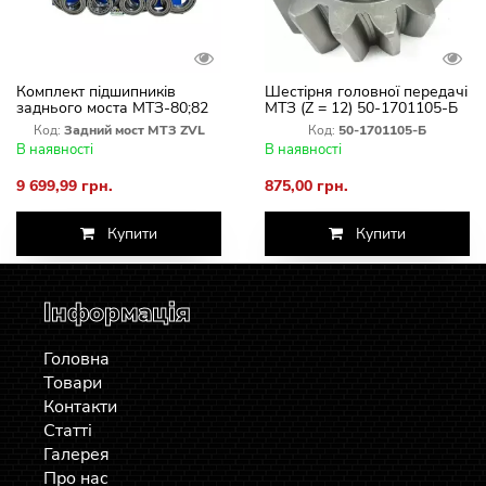
Комплект підшипників
Шестірня головної передачі
заднього моста МТЗ-80;82
МТЗ (Z = 12) 50-1701105-Б
Словаччина ZVL
Код:
Задний мост МТЗ ZVL
Код:
50-1701105-Б
В наявності
В наявності
9 699,99 грн.
875,00 грн.
Купити
Купити
Інформація
Головна
Товари
Контакти
Статті
Галерея
Про нас