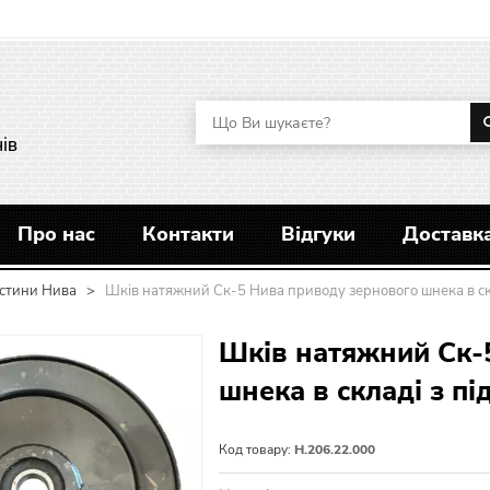
ів
Про нас
Контакти
Відгуки
Доставка
стини Нива
>
Шків натяжний Ск-5 Нива приводу зернового шнека в с
Шків натяжний Ск-
шнека в складі з п
Код товару:
Н.206.22.000