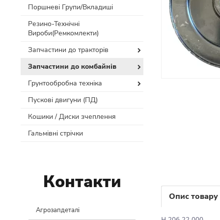
Поршневі Групи/Вкладиші
Резино-Технічні
Вироби(Ремкомлекти)
Запчастини до тракторів
Запчастини до комбайнів
Грунтообробна техніка
Пускові двигуни (ПД)
Кошики / Диски зчеплення
Гальмівні стрічки
Контакти
Опис товару
Агрозапдеталі
Н.206.22.000