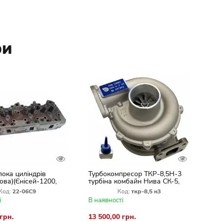
ри
лока циліндрів
Турбокомпресор ТКР-8,5Н-3
ва)(Єнісей-1200,
турбіна комбайн Нива СК-5,
,)
двигуна СМД-18, СМД-20,
Код:
22-06С9
Код:
ткр-8,5 н3
СМД-22(Новая)
і
В наявності
 грн.
13 500,00 грн.