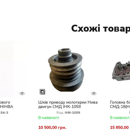
Схожі това
ового
Шків приводу молотарки Нива
Головка б
 НІНВА
двигун СМД ІНК-1059
СМД-18(Но
-3
СК-5 Нива
154-3
Код:
ІНК-1059
В наявності
В наявност
10 500,00 грн.
15 850,00