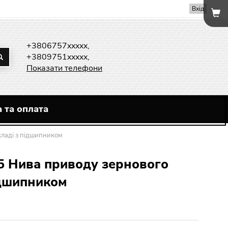
Вхід
+3806757xxxxx,
+3809751xxxxx,
Показати телефони
 та оплата
кладі з підшипником
5 Нива приводу зернового
ідшипником