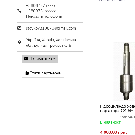
+3806757xxxxx
+3809751xxxxx
Показати телефони
stoykov310870@gmail.com
Україна,
Харків
,
Харківська
обл.
вулиця Греківська 5
Написати нам
Стати партнером
Гідроциліндр ход
варіатора СК-5М
(граната) 54-154
Код:
54-
В наявності
4 000,00 грн.