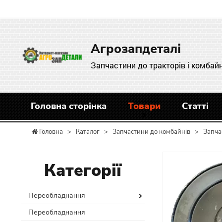
Агрозапдеталі
Запчастини до тракторів і комбайн
Головна сторінка
Товари
Статті
Головна
>
Каталог
>
Запчастини до комбайнів
>
Запча
Категорії
Переобладнання
Переобладнання