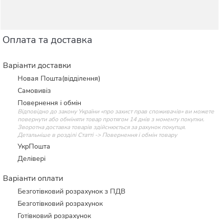
Оплата та доставка
Варіанти доставки
Новая Пошта(відділення)
Самовивіз
Повернення і обмін
Відповідно до закону України «про захист прав споживачів» ви можете
повернути або обміняти товар протягом 14 днів з моменту покупки.
Зворотна доставка товарів здійснюється за рахунок покупця.
Детальніше в розділі Статті -> Повернення і обмін товару
УкрПошта
Делівері
Варіанти оплати
Безготівковий розрахунок з ПДВ
Безготівковий розрахунок
Готівковий розрахунок