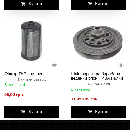
Купити
Купити
Фільтр ТКР оливний
Шків варіатора барабана
ведений блок НИВА малий
Код:
17К-28с12Б
54-2-120
Код:
54-2-120
В наявності
В наявності
95,00 грн.
11 999,99 грн.
Купити
Купити