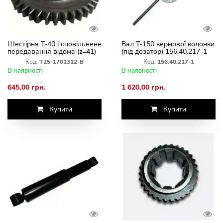
Шестірня Т-40 і сповільнене
Вал Т-150 кермової колонки
передавання відома (z=41)
(під дозатор) 156.40.217-1
Т25-1701312-В
Код:
Т25-1701312-В
Код:
156.40.217-1
В наявності
В наявності
645,00 грн.
1 620,00 грн.
Купити
Купити