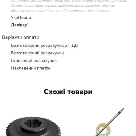
повернути або обміняти товар протягом 14 днів з моменту покупки.
Зворотна доставка товарів здійснюється за рахунок покупця.
Детальніше в розділі Статті -> Повернення і обмін товару
УкрПошта
Делівері
Варіанти оплати
Безготівковий розрахунок з ПДВ
Безготівковий розрахунок
Готівковий розрахунок
Накладений платіж
Схожі товари