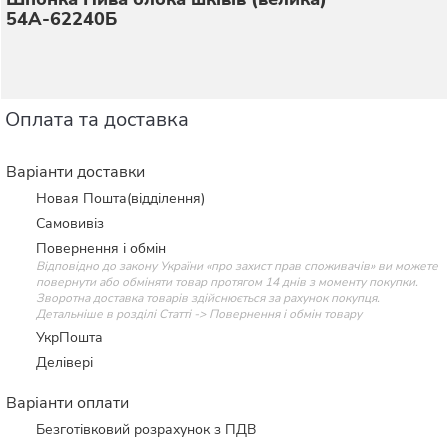
54А-62240Б
Оплата та доставка
Варіанти доставки
Новая Пошта(відділення)
Самовивіз
Повернення і обмін
Відповідно до закону України «про захист прав споживачів» ви можете
повернути або обміняти товар протягом 14 днів з моменту покупки.
Зворотна доставка товарів здійснюється за рахунок покупця.
Детальніше в розділі Статті -> Повернення і обмін товару
УкрПошта
Делівері
Варіанти оплати
Безготівковий розрахунок з ПДВ