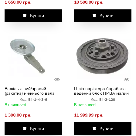
1 650,00 грн.
10 500,00 грн.
Купити
Купити
Важіль лівий/правий
Шків варіатора барабана
(ракетка) нижнього вала
ведений блок НИВА малий
похилої камери
54-2-120
Код:
54-1-4-3-6
Код:
54-2-120
В наявності
В наявності
1 300,00 грн.
11 999,99 грн.
Купити
Купити