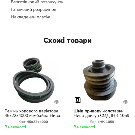
Безготівковий розрахунок
Готівковий розрахунок
Накладений платіж
Схожі товари
Ремінь ходового варіатора
Шків приводу молотарки
45х22х4000 комбайна Нива
Нива двигун СМД ІНК-1059
СК-5М Германия
Код:
45х22х4000
Код:
ІНК-1059
В наявності
В наявності