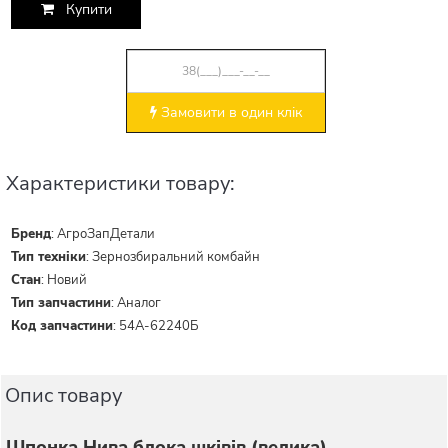
Купити
Замовити в один клік
Характеристики товару:
Бренд
:
АгроЗапДетали
Тип техніки
:
Зернозбиральний комбайн
Стан
:
Новий
Тип запчастини
:
Аналог
Код запчастини
:
54А-62240Б
Опис товару
Шпонка Нива блока шківів (велика)