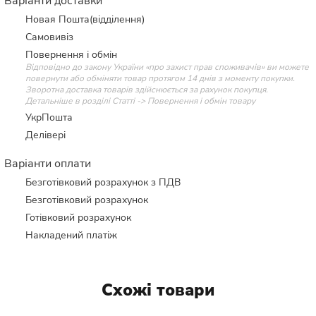
Варіанти доставки
Новая Пошта(відділення)
Самовивіз
Повернення і обмін
Відповідно до закону України «про захист прав споживачів» ви можете
повернути або обміняти товар протягом 14 днів з моменту покупки.
Зворотна доставка товарів здійснюється за рахунок покупця.
Детальніше в розділі Статті -> Повернення і обмін товару
УкрПошта
Делівері
Варіанти оплати
Безготівковий розрахунок з ПДВ
Безготівковий розрахунок
Готівковий розрахунок
Накладений платіж
Схожі товари