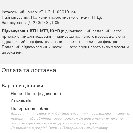
Каталожний номер: УТН-3-1106010-А4
Найменування: Паливний насос низького тиску (ТНД).
Застосування: Д-240/243, Д-65.
Підкачування ВТН МТЗ, ЮМЗ
(підкачувальний паливний насос)
призначений для подавання палива до паливного насоса, долаючи
гідравлічний опір фільтрувальних елементів паливних фільтрів.
Паливний підкачувальний насос — насос поршневого типу з плоским
штовхачем.
Оплата та доставка
Варіанти доставки
Новая Пошта(відділення)
Самовивіз
Повернення і обмін
Відповідно до закону України «про захист прав споживачів» ви можете
повернути або обміняти товар протягом 14 днів з моменту покупки.
Зворотна доставка товарів здійснюється за рахунок покупця.
Детальніше в розділі Статті -> Повернення і обмін товару