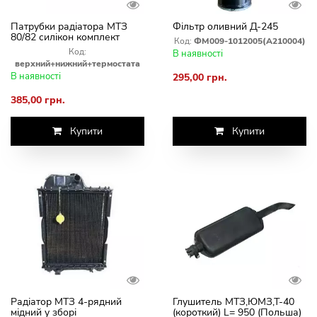
Патрубки радіатора МТЗ
Фільтр оливний Д-245
80/82 силікон комплект
Код:
ФМ009-1012005(А210004)
(верхній + ніжний +
Код:
В наявності
термостата)
верхний+нижний+термостата
В наявності
295,00 грн.
385,00 грн.
Купити
Купити
Радіатор МТЗ 4-рядний
Глушитель МТЗ,ЮМЗ,Т-40
мідний у зборі
(короткий) L= 950 (Польша)