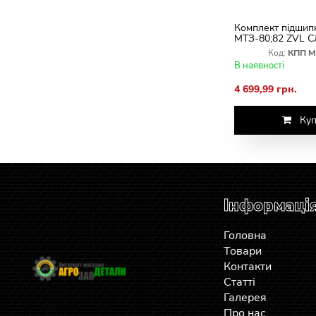
Комплект підшип
МТЗ-80;82 ZVL 
Код:
КПП М
В наявності
4 699,99 грн.
Куп
Інформаці
Головна
Товари
Контакти
Статті
Галерея
Про нас