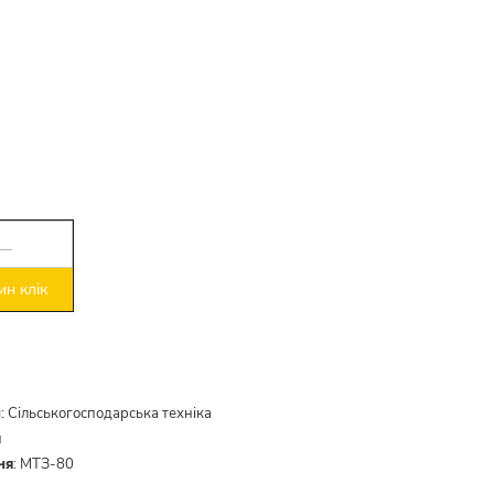
н клік
и
:
Сільськогосподарська техніка
й
ня
:
МТЗ-80