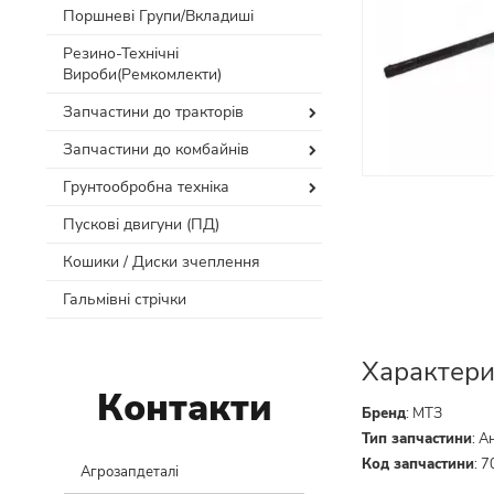
Поршневі Групи/Вкладиші
Резино-Технічні
Вироби(Ремкомлекти)
Запчастини до тракторів
Запчастини до комбайнів
Грунтообробна техніка
Пускові двигуни (ПД)
Кошики / Диски зчеплення
Гальмівні стрічки
Характери
Контакти
Бренд
:
МТЗ
Тип запчастини
:
А
Код запчастини
:
7
Агрозапдеталі