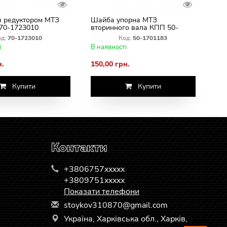
я редуктором МТЗ
Шайба упорна МТЗ
. 70-1723010
вторинного вала КПП 50-
1701183
д:
70-1723010
Код:
50-1701183
і
В наявності
н.
150,00 грн.
Купити
Купити
Контакти
+3806757xxxxx
+3809751xxxxx
Показати телефони
s
toy
kov
310
870
@gm
ail
.co
m
Україна, Харківська обл., Харків,