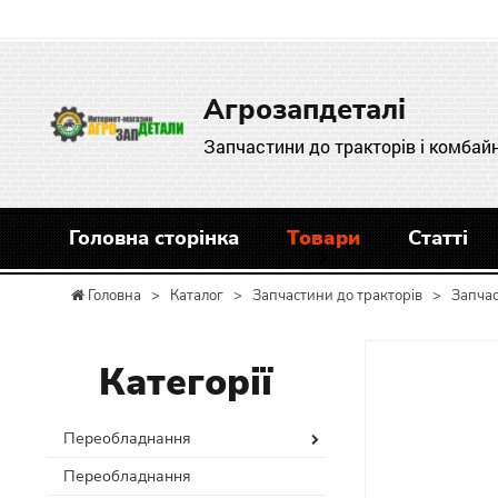
Агрозапдеталі
Запчастини до тракторів і комбайн
Головна сторінка
Товари
Статті
Головна
>
Каталог
>
Запчастини до тракторів
>
Запча
Категорії
Переобладнання
Переобладнання