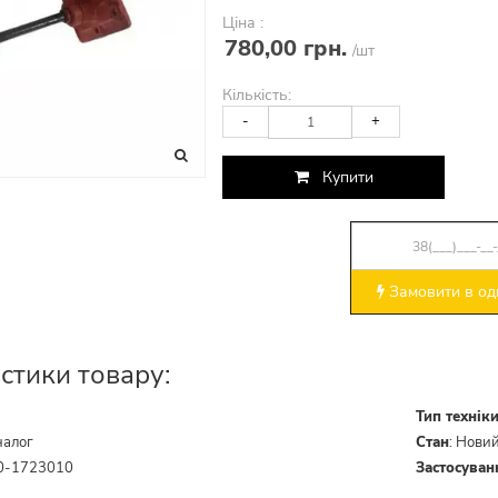
Ціна :
780,00 грн.
/шт
Кількість:
-
+
Купити
Замовити в оди
стики товару:
Тип технік
налог
Стан
:
Нови
0-1723010
Застосуван