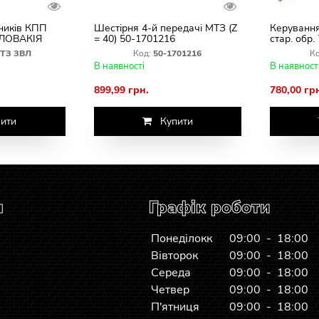
ників КПП
Шестірня 4-й передачі МТЗ (Z
Керуванн
СЛОВАКІЯ
= 40) 50-1701216
стар. обр
ТЗ ЗВЛ
Код:
50-1701216
Ко
В наявності
В наявност
899,99 грн.
780,00 гр
ити
Купити
я
Графік роботи
Понеділокк
09:00 - 18:00
Вівторок
09:00 - 18:00
Середа
09:00 - 18:00
Четвер
09:00 - 18:00
П'ятниця
09:00 - 18:00