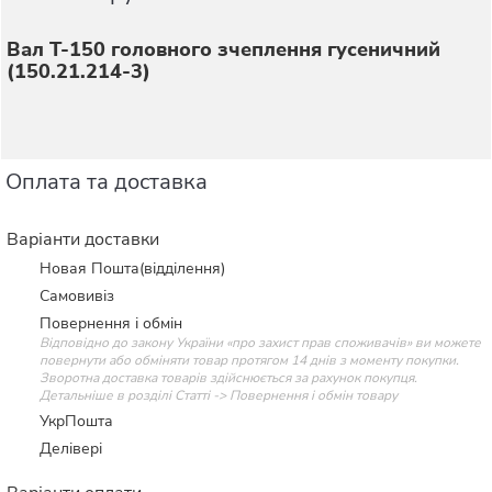
Вал Т-150 головного зчеплення гусеничний
(150.21.214-3)
Оплата та доставка
Варіанти доставки
Новая Пошта(відділення)
Самовивіз
Повернення і обмін
Відповідно до закону України «про захист прав споживачів» ви можете
повернути або обміняти товар протягом 14 днів з моменту покупки.
Зворотна доставка товарів здійснюється за рахунок покупця.
Детальніше в розділі Статті -> Повернення і обмін товару
УкрПошта
Делівері