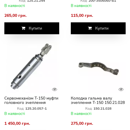
Код:
125.21.244
Код:
200-3506060-Б1
В наявності
В наявності
265,00 грн.
115,00 грн.
Купити
Купити
Сервомеханізм Т-150 муфти
Колодка гальма валу
головного зчеплення
зчеплення Т-150 150.21.028
125.20.057-1
Код:
125.20.057-1
Код:
150.21.028
В наявності
В наявності
1 450,00 грн.
275,00 грн.