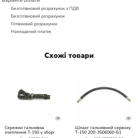
Варіанти оплати
Безготівковий розрахунок з ПДВ
Безготівковий розрахунок
Готівковий розрахунок
Накладений платіж
Схожі товари
Сережки гальмівка
Шланг гальмівний сервоху.
зчеплення Т-150 у зборі
Т-150 200-3506060-Б1
(сталь) 125.21.244