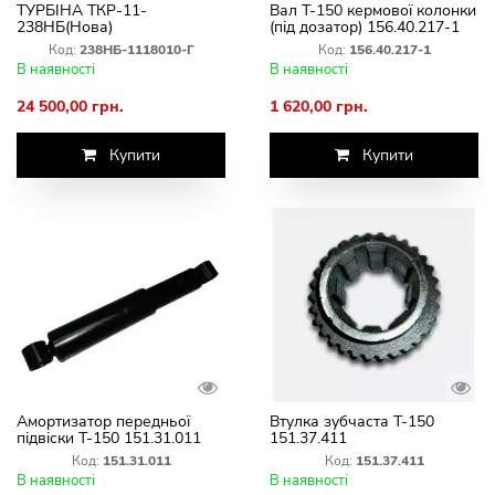
ТУРБІНА ТКР-11-
Вал Т-150 кермової колонки
238НБ(Нова)
(під дозатор) 156.40.217-1
Код:
238НБ-1118010-Г
Код:
156.40.217-1
В наявності
В наявності
24 500,00 грн.
1 620,00 грн.
Купити
Купити
Амортизатор передньої
Втулка зубчаста Т-150
підвіски Т-150 151.31.011
151.37.411
Код:
151.31.011
Код:
151.37.411
В наявності
В наявності