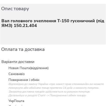
Опис товару
Вал головного зчеплення Т-150 гусеничний (під
ЯМЗ) 150.21.404
Оплата та доставка
Варіанти доставки
Новая Пошта(відділення)
Самовивіз
Повернення і обмін
Відповідно до закону України «про захист прав споживачів» ви можете
повернути або обміняти товар протягом 14 днів з моменту покупки.
Зворотна доставка товарів здійснюється за рахунок покупця.
Детальніше в розділі Статті -> Повернення і обмін товару
УкрПошта