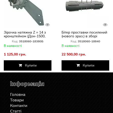
Зірочка натяжна Z = 14 з
Бітер проставки посилений
кронштейном (Дон-1500,
(нового зраз.) в зборі
Вектор) 3518060-18380Б
ДОН-1500,АКРОС
Код:
3518060-18380Б
Код:
3518060-18840
В наявності
В наявності
1 125,00 грн.
22 500,00 грн.
Купити
Купити
Інформація
Головна
Товари
Контакти
Статті