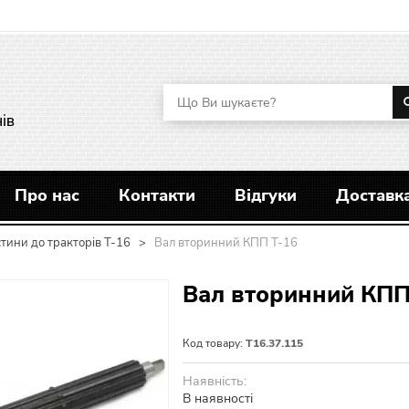
ів
Про нас
Контакти
Відгуки
Доставка
тини до тракторів Т-16
>
Вал вторинний КПП Т-16
Вал вторинний КПП
Код товару:
Т16.37.115
Наявність:
В наявності