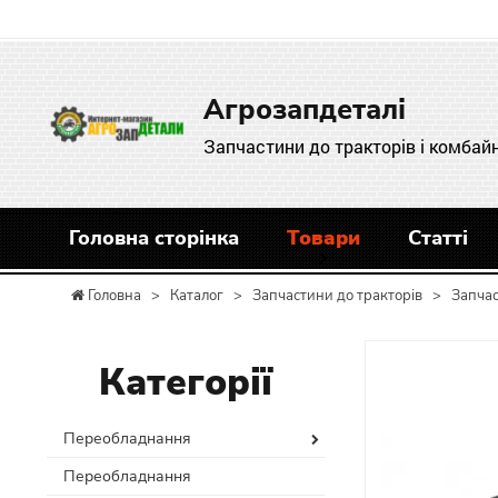
Агрозапдеталі
Запчастини до тракторів і комбайн
Головна сторінка
Товари
Статті
Головна
>
Каталог
>
Запчастини до тракторів
>
Запчас
Категорії
Переобладнання
Переобладнання