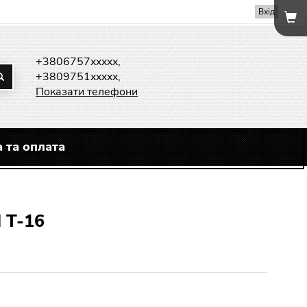
Вхід
+3806757xxxxx,
+3809751xxxxx,
Показати телефони
 та оплата
 Т-16