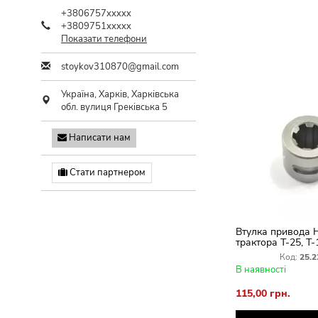
+3806757xxxxx
+3809751xxxxx
Показати телефони
stoykov310870@gmail.com
Україна,
Харків
,
Харківська
обл.
вулиця Греківська 5
Написати нам
Стати партнером
Втулка привода
трактора Т-25, Т-
Код:
25.2
В наявності
115,00 грн.