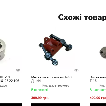
Схожі това
 НШ-10
Механізм коромисел Т-40,
Вилка вим
16, 25.22.106
Д-144.
Т-16
2.106
Код:
Д37Е-1007080
Код:
В наявності
В наявност
399,99 грн.
400,00 гр