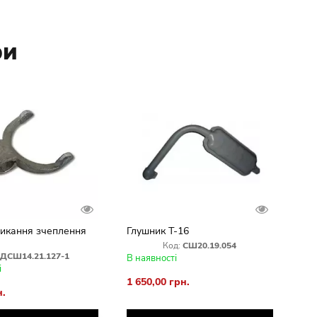
ри
икання зчеплення
Глушник Т-16
Код:
СШ20.19.054
ДСШ14.21.127-1
В наявності
і
1 650,00 грн.
н.