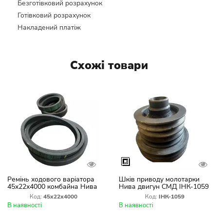
Безготівковий розрахунок
Готівковий розрахунок
Накладений платіж
Схожі товари
Ремінь ходового варіатора
Шків приводу молотарки
45х22х4000 комбайна Нива
Нива двигун СМД ІНК-1059
СК-5М Германия
Код:
45х22х4000
Код:
ІНК-1059
В наявності
В наявності