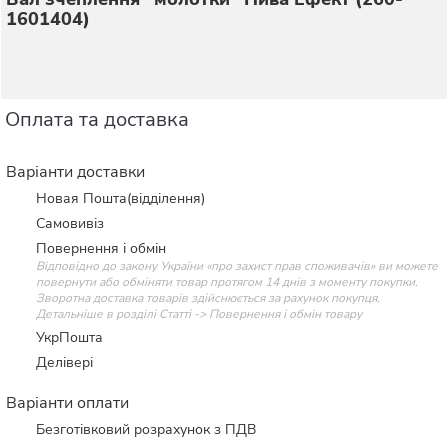
1601404)
Оплата та доставка
Варіанти доставки
Новая Пошта(відділення)
Самовивіз
Повернення і обмін
Відповідно до закону України «про захист прав споживачів» ви можете
повернути або обміняти товар протягом 14 днів з моменту покупки.
Зворотна доставка товарів здійснюється за рахунок покупця.
Детальніше в розділі Статті -> Повернення і обмін товару
УкрПошта
Делівері
Варіанти оплати
Безготівковий розрахунок з ПДВ