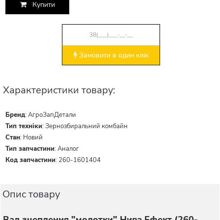
Купити
Замовити в один клік
Характеристики товару:
Бренд
:
АгроЗапДетали
Тип техніки
:
Зернозбиральний комбайн
Стан
:
Новий
Тип запчастини
:
Аналог
Код запчастини
:
260-1601404
Опис товару
Вал зчеплення "молотки" Нива Ефект (260-