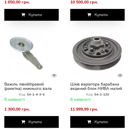
1 650,00 грн.
10 500,00 грн.
Купити
Купити
Важіль лівий/правий
Шків варіатора барабана
(ракетка) нижнього вала
ведений блок НИВА малий
похилої камери
54-2-120
Код:
54-1-4-3-6
Код:
54-2-120
В наявності
В наявності
1 300,00 грн.
11 999,99 грн.
Купити
Купити