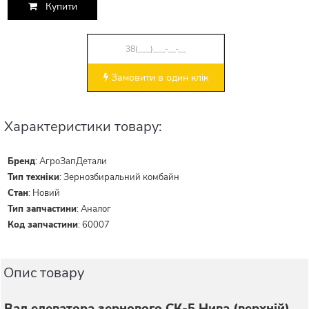
Купити
Замовити в один клік
Характеристики товару:
Бренд
:
АгроЗапДетали
Тип техніки
:
Зернозбиральний комбайн
Стан
:
Новий
Тип запчастини
:
Аналог
Код запчастини
:
60007
Опис товару
Вал елеватора зернового СК-5 Нива (верхній)