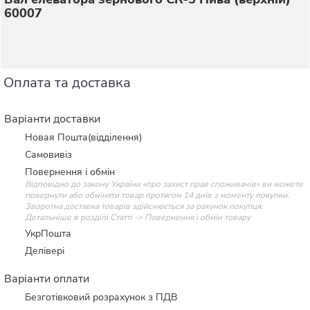
60007
Оплата та доставка
Варіанти доставки
Новая Пошта(відділення)
Самовивіз
Повернення і обмін
Відповідно до закону України «про захист прав споживачів» ви можете
повернути або обміняти товар протягом 14 днів з моменту покупки.
Зворотна доставка товарів здійснюється за рахунок покупця.
Детальніше в розділі Статті -> Повернення і обмін товару
УкрПошта
Делівері
Варіанти оплати
Безготівковий розрахунок з ПДВ