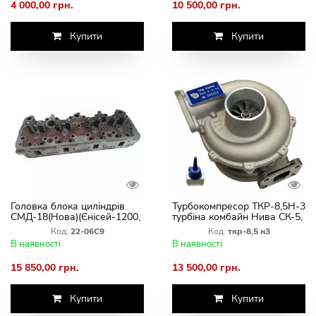
4 000,00 грн.
10 500,00 грн.
Купити
Купити
Головка блока циліндрів
Турбокомпресор ТКР-8,5Н-3
СМД-18(Нова)(Єнісей-1200,
турбіна комбайн Нива СК-5,
СК-5 Нива,)
двигуна СМД-18, СМД-20,
Код:
22-06С9
Код:
ткр-8,5 н3
СМД-22(Новая)
В наявності
В наявності
15 850,00 грн.
13 500,00 грн.
Купити
Купити