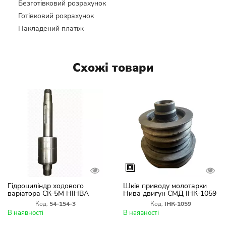
Безготівковий розрахунок
Готівковий розрахунок
Накладений платіж
Схожі товари
Гідроциліндр ходового
Шків приводу молотарки
варіатора СК-5М НІНВА
Нива двигун СМД ІНК-1059
(граната) 54-154-3
Код:
54-154-3
Код:
ІНК-1059
В наявності
В наявності