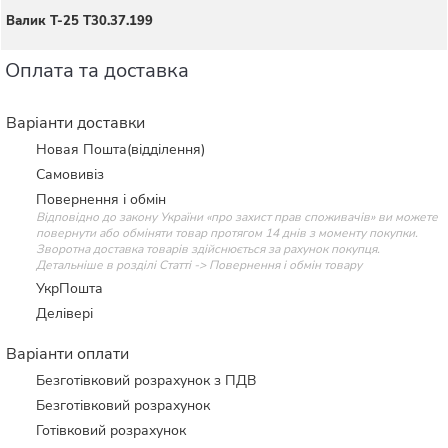
Валик Т-25 Т30.37.199
Оплата та доставка
Варіанти доставки
Новая Пошта(відділення)
Самовивіз
Повернення і обмін
Відповідно до закону України «про захист прав споживачів» ви можете
повернути або обміняти товар протягом 14 днів з моменту покупки.
Зворотна доставка товарів здійснюється за рахунок покупця.
Детальніше в розділі Статті -> Повернення і обмін товару
УкрПошта
Делівері
Варіанти оплати
Безготівковий розрахунок з ПДВ
Безготівковий розрахунок
Готівковий розрахунок