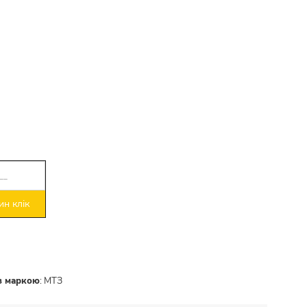
н клік
 з маркою
:
МТЗ