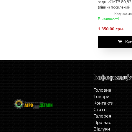
задньої МТЗ 80,82
(лівий) посилений
Код:
80-4
В наявності
1 350,00 грн.
Куп
Інформаці
Головна
Товари
Контакти
Статті
Галерея
Про нас
Відгуки