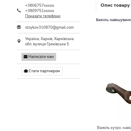
Опис товару
+3806757xxxxx
+3809751xxxxx
Показати телефони
Важіль навішуван
stoykov310870@gmail.com
Україна,
Харків
,
Харківська
обл.
вулиця Греківська 5
Написати нам
Стати партнером
Важіль хутро. нав