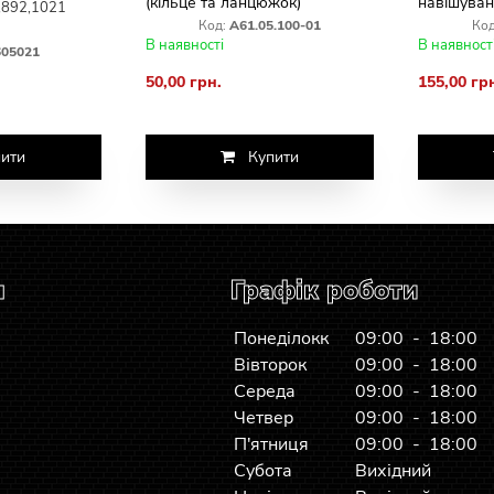
(кільце та ланцюжок)
навішуван
,892,1021
1221 з бо
Код:
А61.05.100-01
Код
В наявності
В наявност
605021
50,00 грн.
155,00 гр
ити
Купити
я
Графік роботи
Понеділокк
09:00 - 18:00
Вівторок
09:00 - 18:00
Середа
09:00 - 18:00
Четвер
09:00 - 18:00
П'ятниця
09:00 - 18:00
Субота
Вихідний