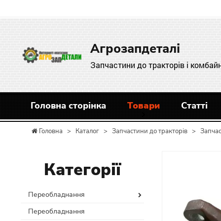
Агрозапдеталі
Запчастини до тракторів і комбайн
Головна сторінка
Товари
Статті
Головна
>
Каталог
>
Запчастини до тракторів
>
Запча
Категорії
Переобладнання
Переобладнання