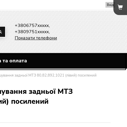
Вхід
+3806757xxxxx,
+3809751xxxxx,
Показати телефони
 та оплата
ішування задньої МТЗ 80,82,892,1021 (лівий) посилений
шування задньої МТЗ
вий) посилений