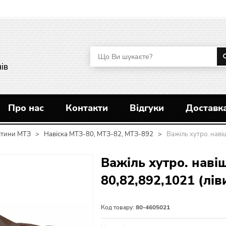
ів
Про нас
Контакти
Відгуки
Доставка
стини МТЗ
>
Навіска МТЗ-80, МТЗ-82, МТЗ-892
>
Важіль хутро. нав
Важіль хутро. наві
80,82,892,1021 (лі
Код товару:
80-4605021