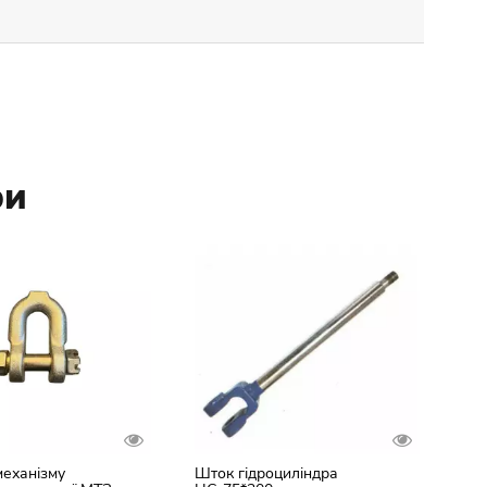
ри
еханізму
Шток гідроциліндра