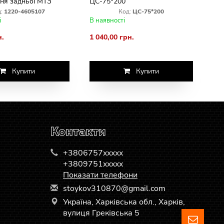
ня задньої МТЗ
ЦС-75*200
лтом у МБ.
:
1220-4605107
Код:
ЦС-75*200
і
В наявності
н.
1 040,00 грн.
Купити
Купити
Контакти
+3806757xxxxx
+3809751xxxxx
Показати телефони
s
toy
kov
310
870
@gm
ail
.co
m
Україна, Харківська обл., Харків,
вулиця Греківська 5