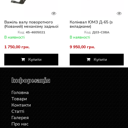
Важіль валу поворотного
Колінвал ЮМЗ Д-65 (з
(Кований) механізму задньої
вкладками)
навіски ЮМЗ зовнішній
Код:
45-4605021
Код:
Д03-С08А
лівий 45-4605021
В наявності
В наявності
1 750,00 грн.
9 950,00 грн.
Купити
Купити
Інформація
Головна
Товари
Контакти
Статті
Галерея
Про нас