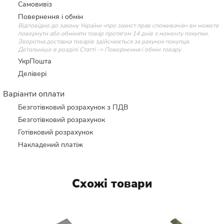
Самовивіз
Повернення і обмін
Відповідно до закону України «про захист прав споживачів» ви можете
повернути або обміняти товар протягом 14 днів з моменту покупки.
Зворотна доставка товарів здійснюється за рахунок покупця.
Детальніше в розділі Статті -> Повернення і обмін товару
УкрПошта
Делівері
Варіанти оплати
Безготівковий розрахунок з ПДВ
Безготівковий розрахунок
Готівковий розрахунок
Накладений платіж
Схожі товари