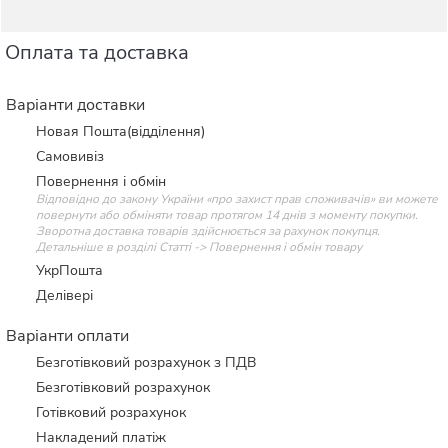
Оплата та доставка
Варіанти доставки
Новая Пошта(відділення)
Самовивіз
Повернення і обмін
Відповідно до закону України «про захист прав споживачів» ви можете
повернути або обміняти товар протягом 14 днів з моменту покупки.
Зворотна доставка товарів здійснюється за рахунок покупця.
Детальніше в розділі Статті -> Повернення і обмін товару
УкрПошта
Делівері
Варіанти оплати
Безготівковий розрахунок з ПДВ
Безготівковий розрахунок
Готівковий розрахунок
Накладений платіж