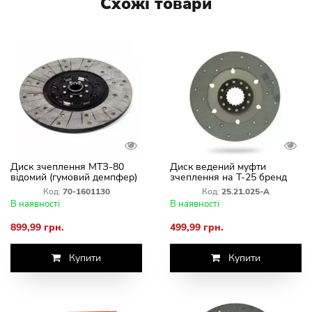
Схожі товари
Диск зчеплення МТЗ-80
Диск ведений муфти
відомий (гумовий демпфер)
зчеплення на Т-25 бренд
70-1601130
PP POLLIGON (Польща) -
Код:
70-1601130
Код:
25.21.025-А
25.21.025-A
В наявності
В наявності
899,99 грн.
499,99 грн.
Купити
Купити