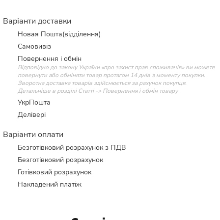
Варіанти доставки
Новая Пошта(відділення)
Самовивіз
Повернення і обмін
Відповідно до закону України «про захист прав споживачів» ви можете
повернути або обміняти товар протягом 14 днів з моменту покупки.
Зворотна доставка товарів здійснюється за рахунок покупця.
Детальніше в розділі Статті -> Повернення і обмін товару
УкрПошта
Делівері
Варіанти оплати
Безготівковий розрахунок з ПДВ
Безготівковий розрахунок
Готівковий розрахунок
Накладений платіж