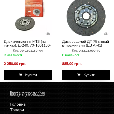
Диск зчеплення МТЗ (на
Диск ведомий ДТ-75 м'який
гумках). Д-240. 70-1601130-
із пружинами (ДВ А-41)
А4 Білорусь (БЗТД)
Код:
70-1601130-А4
Код:
А52.21.000-70
В наявності
В наявності
2 250,00 грн.
885,00 грн.
Купити
Купити
Інформація
Головна
Товари