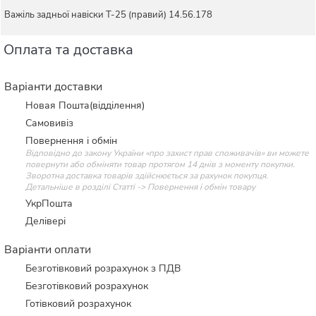
Важіль задньої навіски Т-25 (правий) 14.56.178
Оплата та доставка
Варіанти доставки
Новая Пошта(відділення)
Самовивіз
Повернення і обмін
Відповідно до закону України «про захист прав споживачів» ви можете
повернути або обміняти товар протягом 14 днів з моменту покупки.
Зворотна доставка товарів здійснюється за рахунок покупця.
Детальніше в розділі Статті -> Повернення і обмін товару
УкрПошта
Делівері
Варіанти оплати
Безготівковий розрахунок з ПДВ
Безготівковий розрахунок
Готівковий розрахунок