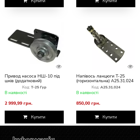
Купити
Купити
Привод насоса НШ-10 під
Напівось ланцюги Т-25
шків (додатковий)
(горизонтальна) А25.31.024
Код:
Т-25 Гур
Код:
А25.31.024
В наявності
В наявності
2 999,99 грн.
850,00 грн.
Купити
Купити
Інформація