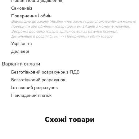
Новая Пошта(відділення)
Самовивіз
Повернення і обмін
Відповідно до закону України «про захист прав споживачів» ви можете
повернути або обміняти товар протягом 14 днів з моменту покупки.
Зворотна доставка товарів здійснюється за рахунок покупця.
Детальніше в розділі Статті -> Повернення і обмін товару
УкрПошта
Делівері
Варіанти оплати
Безготівковий розрахунок з ПДВ
Безготівковий розрахунок
Готівковий розрахунок
Накладений платіж
Схожі товари