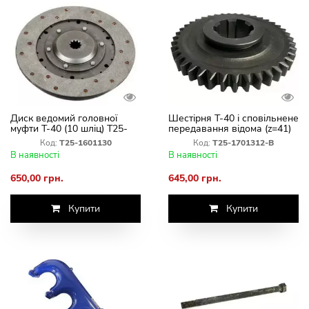
Диск ведомий головної
Шестірня Т-40 і сповільнене
муфти Т-40 (10 шліц) Т25-
передавання відома (z=41)
1601130
Т25-1701312-В
Код:
Т25-1601130
Код:
Т25-1701312-В
В наявності
В наявності
650,00 грн.
645,00 грн.
Купити
Купити