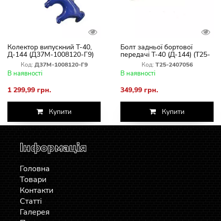
Колектор випускний Т-40,
Болт задньої бортової
Д-144 (Д37М-1008120-Г9)
передачі Т-40 (Д-144) (Т25-
2407056)
Код:
Д37М-1008120-Г9
Код:
Т25-2407056
В наявності
В наявності
1 299,99 грн.
349,99 грн.
Купити
Купити
Інформація
Головна
Товари
Контакти
Статті
Галерея