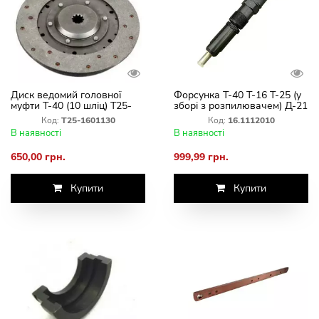
Диск ведомий головної
Форсунка Т-40 Т-16 Т-25 (у
муфти Т-40 (10 шліц) Т25-
зборі з розпилювачем) Д-21
1601130
Д-144 16.1112010
Код:
Т25-1601130
Код:
16.1112010
В наявності
В наявності
650,00 грн.
999,99 грн.
Купити
Купити