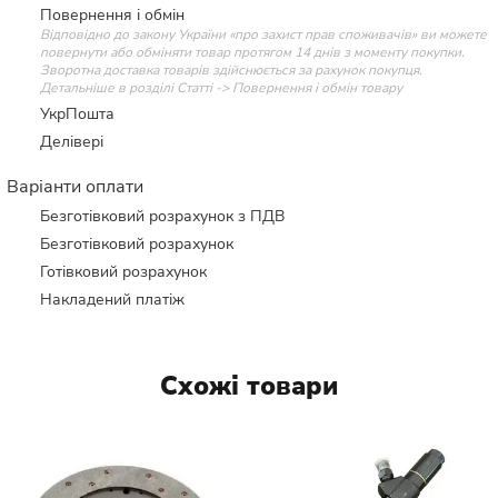
Повернення і обмін
Відповідно до закону України «про захист прав споживачів» ви можете
повернути або обміняти товар протягом 14 днів з моменту покупки.
Зворотна доставка товарів здійснюється за рахунок покупця.
Детальніше в розділі Статті -> Повернення і обмін товару
УкрПошта
Делівері
Варіанти оплати
Безготівковий розрахунок з ПДВ
Безготівковий розрахунок
Готівковий розрахунок
Накладений платіж
Схожі товари