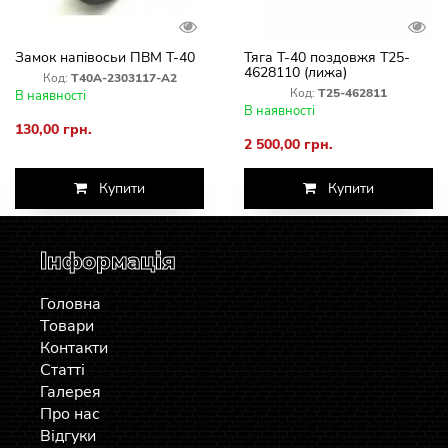
Замок напівосьи ПВМ Т-40
Тяга Т-40 поздовжя Т25-
4628110 (лижа)
Код:
Т40А-2303117-А2
Код:
Т25-462811
В наявності
В наявності
130,00 грн.
2 500,00 грн.
Купити
Купити
Інформація
Головна
Товари
Контакти
Статті
Галерея
Про нас
Відгуки