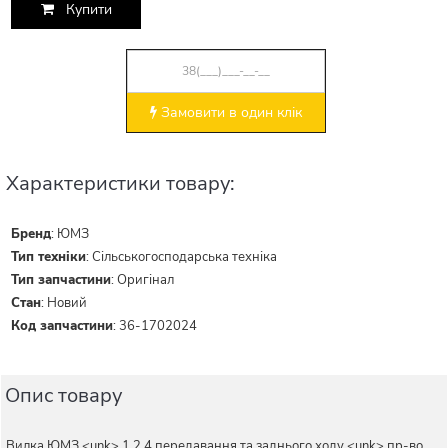
Купити
Замовити в один клік
Характеристики товару:
Бренд
:
ЮМЗ
Тип техніки
:
Сільськогосподарська техніка
Тип запчастини
:
Оригінал
Стан
:
Новий
Код запчастини
:
36-1702024
Опис товару
Вилка ЮМЗ <unk> 1,2,4 передавання та заднього ходу <unk> пр-во