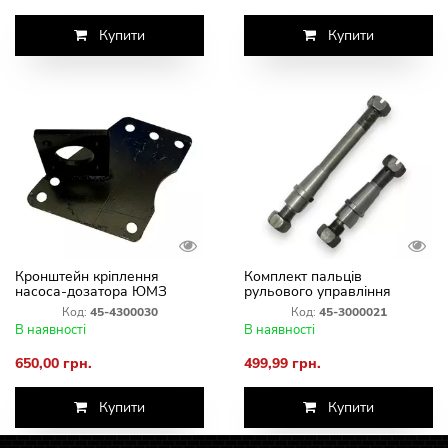
Купити
Купити
Кронштейн кріплення
Комплект пальців
насоса-дозатора ЮМЗ
рульового управління
(Універсальний) 45-4300030
ЦС/50 ЮМЗ-6 45-3000021
Код:
45-4300030
Код:
45-3000021
В наявності
В наявності
650,00 грн.
499,99 грн.
Купити
Купити