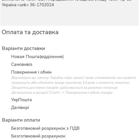
Україна <unk> 36-1702024
Оплата та доставка
Варіанти доставки
Новая Пошта(відділення)
Самовивіз
Повернення і обмін
Відповідно до закону України «про захист прав споживачів» ви можете
повернути або обміняти товар протягом 14 днів з моменту покупки.
Зворотна доставка товарів здійснюється за рахунок покупця.
Детальніше в розділі Статті -> Повернення і обмін товару
УкрПошта
Делівері
Варіанти оплати
Безготівковий розрахунок з ПДВ
Безготівковий розрахунок