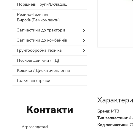
Поршневі Групи/Вкладиші
Резино-Технічні
Вироби(Ремкомлекти)
Запчастини до тракторів
Запчастини до комбайнів
Грунтообробна техніка
Пускові двигуни (ПД)
Кошики / Диски зчеплення
Гальмівні стрічки
Характери
Контакти
Бренд
:
МТЗ
Тип запчастини
:
А
Код запчастини
:
7
Агрозапдеталі