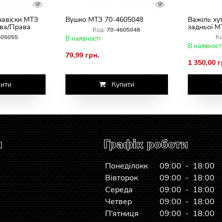
навіски МТЗ
Вушко МТЗ 70-4605048
Важіль ху
Ліва/Права
задньої М
Код:
70-4605048
(правий) 
605055
Ко
В наявності
В наявност
79,99 грн.
1 350,00 г
ити
Купити
я
Графік роботи
Понеділокк
09:00 - 18:00
Вівторок
09:00 - 18:00
Середа
09:00 - 18:00
Четвер
09:00 - 18:00
П'ятниця
09:00 - 18:00