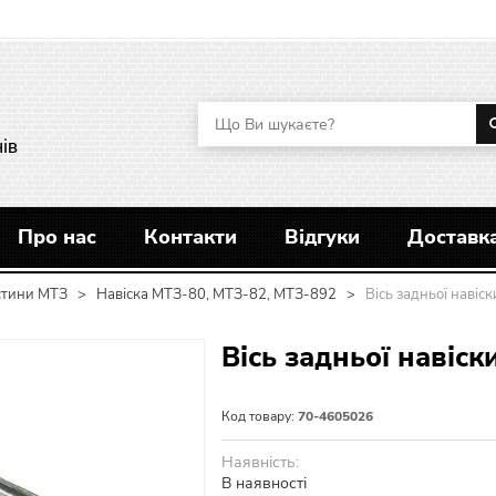
ів
Про нас
Контакти
Відгуки
Доставка
стини МТЗ
>
Навіска МТЗ-80, МТЗ-82, МТЗ-892
>
Вісь задньої навіс
Вісь задньої навіск
Код товару:
70-4605026
Наявність:
В наявності