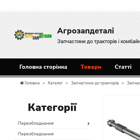
Агрозапдеталі
Запчастини до тракторів і комбайн
Головна сторінка
Товари
Статті
Головна
>
Каталог
>
Запчастини до тракторів
>
Запча
Категорії
Переобладнання
Переобладнання