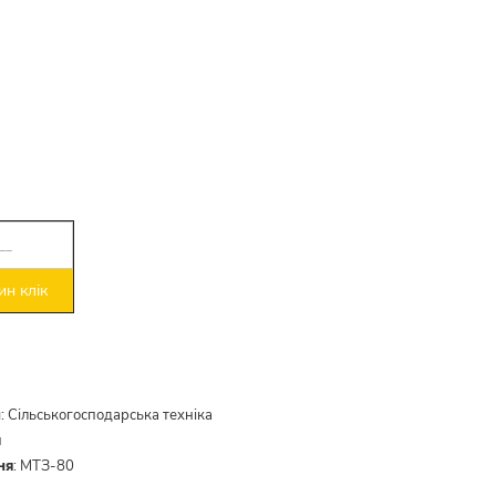
н клік
и
:
Сільськогосподарська техніка
й
ня
:
МТЗ-80