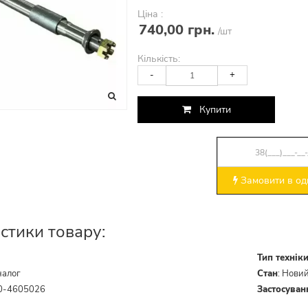
Ціна :
740,00 грн.
/шт
Кількість:
-
+
Купити
Замовити в оди
стики товару:
Тип технік
налог
Стан
:
Нови
0-4605026
Застосуван