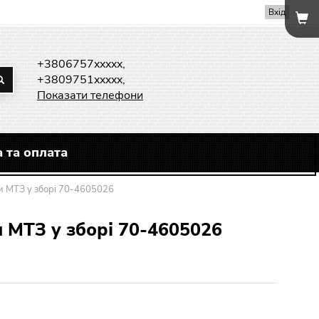
Вхід
+3806757xxxxx,
+3809751xxxxx,
Показати телефони
 та оплата
ки МТЗ у зборі 70-4605026
и МТЗ у зборі 70-4605026