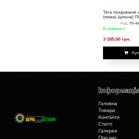
Тяга поздовжня 
(лижа) (цільна) 
Код:
70-4
В наявності
3 185,00 грн.
Куп
Інформаці
Головна
Товари
Контакти
Статті
Галерея
Про нас