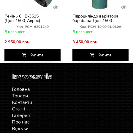
Ремінь 6НВ-3615
Гідроциліндр варіатора
(Дон-1500, Акрос)
барабана Дон-1500
шестиручний РСМ-6201249
Код:
РСМ-6201249
Код:
РСМ-10.09.01.010А
В наявності
В наявності
2 950,00 грн.
3 450,00 грн.
Купити
Купити
Інформація
Головна
Товари
Контакти
Статті
Галерея
Про нас
Відгуки