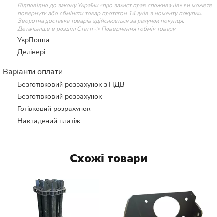
Відповідно до закону України «про захист прав споживачів» ви можете
повернути або обміняти товар протягом 14 днів з моменту покупки.
Зворотна доставка товарів здійснюється за рахунок покупця.
Детальніше в розділі Статті -> Повернення і обмін товару
УкрПошта
Делівері
Варіанти оплати
Безготівковий розрахунок з ПДВ
Безготівковий розрахунок
Готівковий розрахунок
Накладений платіж
Схожі товари