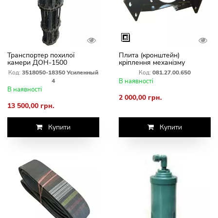
Транспортер похилої
Плита (кронштейн)
камери ДОН-1500
кріплення механізму
посилений на болтах ЗІПК
приводу ножа Шумахер
Код:
3518050-18350 Усиленный
Код:
081.27.00.650
Дон, Акрос, Вектор
4
В наявності
081.27.00.650
В наявності
2 000,00 грн.
13 500,00 грн.
Купити
Купити