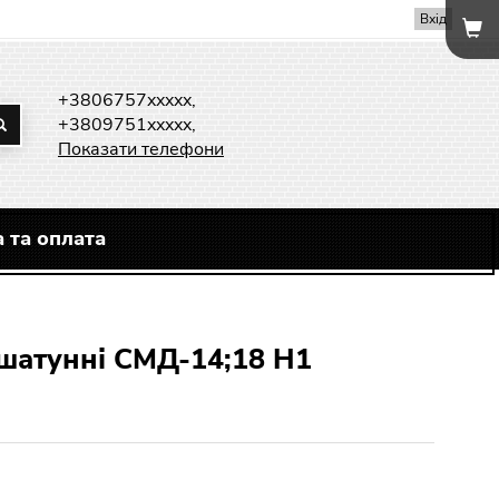
Вхід
+3806757xxxxx,
+3809751xxxxx,
Показати телефони
 та оплата
 шатунні СМД-14;18 Н1