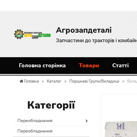
Агрозапдеталі
Запчастини до тракторів і комбайн
Головна сторінка
Товари
Статті
Головна
>
Каталог
>
Поршневі Групи/Вкладиші
>
Вкла
Категорії
Переобладнання
Переобладнання