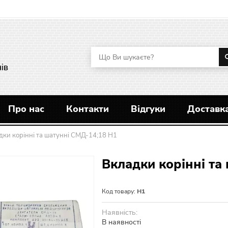
ів
Про нас
Контакти
Відгуки
Доставка
дки корінні та шатунні СМД-14;18 Н1
Вкладки корінні та
Код товару:
Н1
Наявність:
В наявності