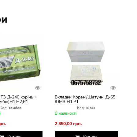
ри
ТЗ Д-240 корінь +
Вкладки Корені/Шатунні Д-65
амбів)Н1;Н2;Р1
ЮМЗ Н1;Р1
Код:
Тамбов
Код:
ЮМЗ
і
В наявності
рн.
2 850,00 грн.