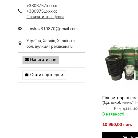
+3806757xxxxx
+3809751xxxxx
Показати телефони
stoykov310870@gmail.com
Україна,
Харків
,
Харківська
обл.
вулиця Греківська 5
Написати нам
Стати партнером
Гільзи-поршнева
"Далекобійник" Т
Код:
д144-10
В наявності
10 950,00 грн.