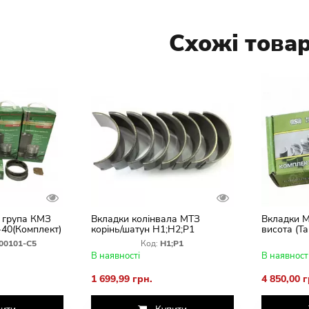
Схожі това
 група КМЗ
Вкладки колінвала МТЗ
Вкладки М
-40(Комплект)
корінь/шатун Н1;Н2;Р1
висота (Т
(Комплект) Тамбів
00101-С5
Код:
Н1;Р1
В наявності
В наявност
1 699,99 грн.
4 850,00 г