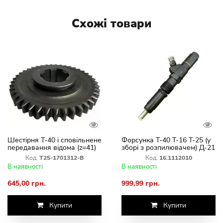
Схожі товари
Шестірня Т-40 і сповільнене
Форсунка Т-40 Т-16 Т-25 (у
передавання відома (z=41)
зборі з розпилювачем) Д-21
Т25-1701312-В
Д-144 16.1112010
Код:
Т25-1701312-В
Код:
16.1112010
В наявності
В наявності
645,00 грн.
999,99 грн.
Купити
Купити