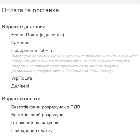
Оплата та доставка
Варіанти доставки
Новая Пошта(відділення)
Самовивіз
Повернення і обмін
Відповідно до закону України «про захист прав споживачів» ви можете
повернути або обміняти товар протягом 14 днів з моменту покупки.
Зворотна доставка товарів здійснюється за рахунок покупця.
Детальніше в розділі Статті -> Повернення і обмін товару
УкрПошта
Делівері
Варіанти оплати
Безготівковий розрахунок з ПДВ
Безготівковий розрахунок
Готівковий розрахунок
Накладений платіж