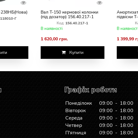
-238НБ(Нова)
Вал Т-150 кермової колонки
Амортизат
(під дозатор) 156.40.217-1
підвіски Т
118010-Г
Код:
156.40.217-1
К
В наявності
В наявност
1 620,00 грн.
1 399,99 г
ити
Купити
я
Графік роботи
Понеділокк
09:00 - 18:00
Вівторок
09:00 - 18:00
Середа
09:00 - 18:00
Четвер
09:00 - 18:00
П'ятниця
09:00 - 18:00