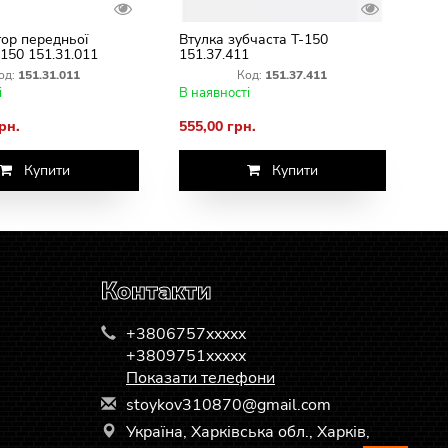
ор передньої
Втулка зубчаста Т-150
-150 151.31.011
151.37.411
од:
151.31.011
Код:
151.37.411
і
В наявності
рн.
555,00 грн.
Купити
Купити
Контакти
+3806757xxxxx
+3809751xxxxx
Показати телефони
s
toy
kov
310
870
@gm
ail
.co
m
Україна, Харківська обл., Харків,