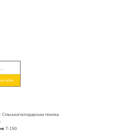
н клік
и
:
Сільськогосподарська техніка
й
ня
:
Т-150