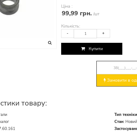
Ціна :
99,99 грн.
/шт
Кількість:
-
+
Купити
Замовити в оди
стики товару:
тали
Тип технік
налог
Стан
:
Нови
7.60.161
Застосуван