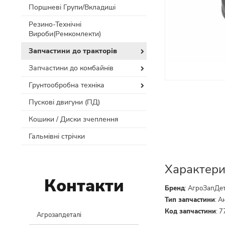
Поршневі Групи/Вкладиші
Резино-Технічні
Вироби(Ремкомлекти)
Запчастини до тракторів
Запчастини до комбайнів
Грунтообробна техніка
Пускові двигуни (ПД)
Кошики / Диски зчеплення
Гальмівні стрічки
Характери
Контакти
Бренд
:
АгроЗапДе
Тип запчастини
:
А
Код запчастини
:
7
Агрозапдеталі