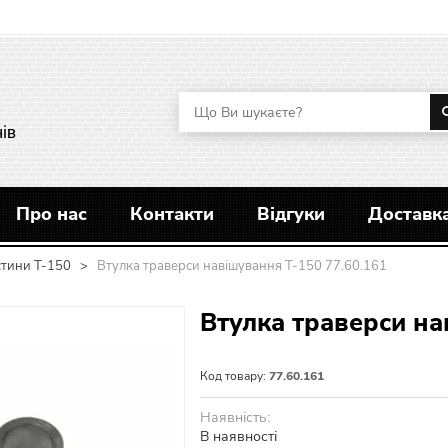
ів
Про нас
Контакти
Відгуки
Доставка
стини Т-150
>
Втулка траверси навішування Т-150 77.60.161
Втулка траверси на
Код товару:
77.60.161
Наявність:
В наявності