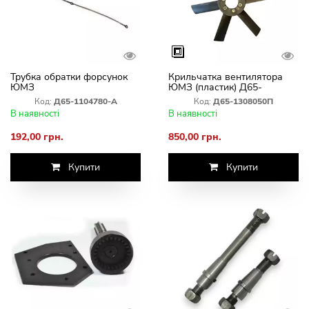
Трубка обратки форсунок
Крильчатка вентилятора
ЮМЗ
ЮМЗ (пластик) Д65-
1308050П
Код:
Д65-1104780-А
Код:
Д65-1308050П
В наявності
В наявності
192,00 грн.
850,00 грн.
Купити
Купити