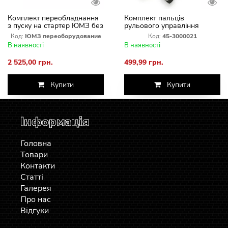
Комплект переобладнання
Комплект пальців
з пуску на стартер ЮМЗ без
рульового управління
заміни плити та маховика
ЦС/50 ЮМЗ-6 45-3000021
Код:
ЮМЗ переоборудование
Код:
45-3000021
В наявності
В наявності
2 525,00 грн.
499,99 грн.
Купити
Купити
Інформація
Головна
Товари
Контакти
Статті
Галерея
Про нас
Відгуки