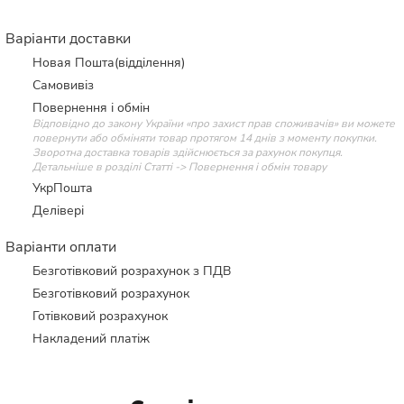
Варіанти доставки
Новая Пошта(відділення)
Самовивіз
Повернення і обмін
Відповідно до закону України «про захист прав споживачів» ви можете
повернути або обміняти товар протягом 14 днів з моменту покупки.
Зворотна доставка товарів здійснюється за рахунок покупця.
Детальніше в розділі Статті -> Повернення і обмін товару
УкрПошта
Делівері
Варіанти оплати
Безготівковий розрахунок з ПДВ
Безготівковий розрахунок
Готівковий розрахунок
Накладений платіж