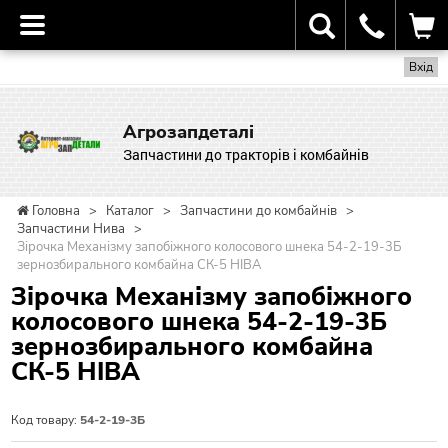
Вхід
Агрозапдеталі
Запчастини до тракторів і комбайнів
Головна
>
Каталог
>
Запчастини до комбайнів
>
Запчастини Нива
>
Зірочка Механізму запобіжного колосового шнека 54-2-19-3Б
зернозбирального комбайна СК-5 НІВА
Зірочка Механізму запобіжного
колосового шнека 54-2-19-3Б
зернозбирального комбайна
СК-5 НІВА
Код товару:
54-2-19-3Б