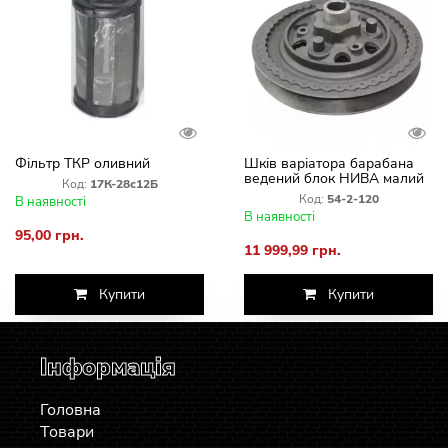
Фільтр ТКР оливний
Шків варіатора барабана
ведений блок НИВА малий
Код:
17К-28с12Б
54-2-120
Код:
54-2-120
В наявності
В наявності
95,00 грн.
11 999,99 грн.
Купити
Купити
Інформація
Головна
Товари