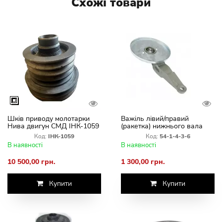
Схожі товари
Шків приводу молотарки
Важіль лівий/правий
Нива двигун СМД ІНК-1059
(ракетка) нижнього вала
похилої камери
Код:
ІНК-1059
Код:
54-1-4-3-6
В наявності
В наявності
10 500,00 грн.
1 300,00 грн.
Купити
Купити