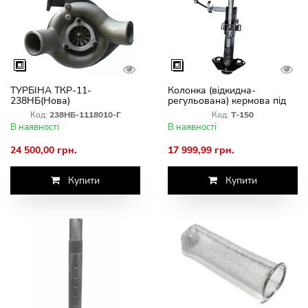
ТУРБІНА ТКР-11-
Колонка (відкидна-
238НБ(Нова)
регульована) кермова під
насос дозатор Т-150
Код:
238НБ-1118010-Г
Код:
Т-150
В наявності
В наявності
24 500,00 грн.
17 999,99 грн.
Купити
Купити