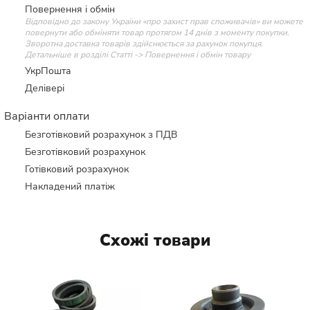
Повернення і обмін
Відповідно до закону України «про захист прав споживачів» ви можете
повернути або обміняти товар протягом 14 днів з моменту покупки.
Зворотна доставка товарів здійснюється за рахунок покупця.
Детальніше в розділі Статті -> Повернення і обмін товару
УкрПошта
Делівері
Варіанти оплати
Безготівковий розрахунок з ПДВ
Безготівковий розрахунок
Готівковий розрахунок
Накладений платіж
Схожі товари