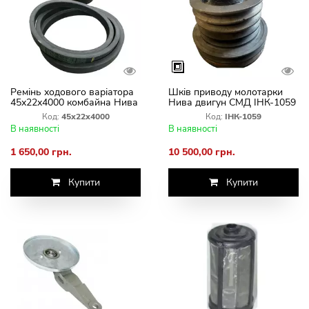
Ремінь ходового варіатора
Шків приводу молотарки
45х22х4000 комбайна Нива
Нива двигун СМД ІНК-1059
СК-5М Германия
Код:
45х22х4000
Код:
ІНК-1059
В наявності
В наявності
1 650,00 грн.
10 500,00 грн.
Купити
Купити