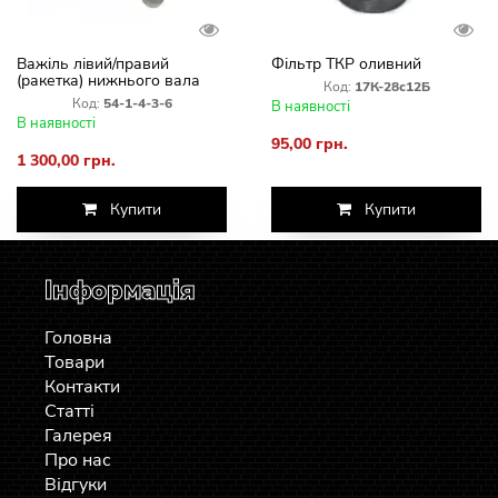
Важіль лівий/правий
Фільтр ТКР оливний
(ракетка) нижнього вала
Код:
17К-28с12Б
похилої камери
Код:
54-1-4-3-6
В наявності
В наявності
95,00 грн.
1 300,00 грн.
Купити
Купити
Інформація
Головна
Товари
Контакти
Статті
Галерея
Про нас
Відгуки