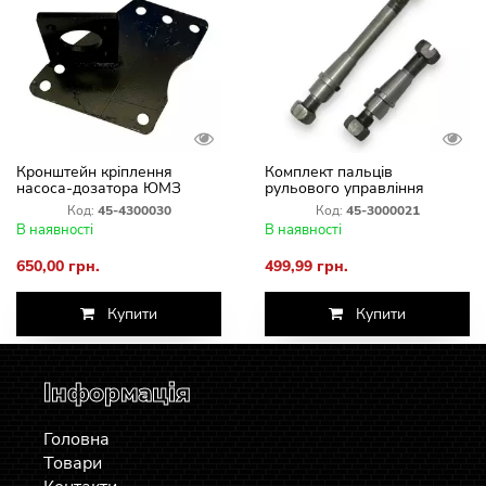
Кронштейн кріплення
Комплект пальців
насоса-дозатора ЮМЗ
рульового управління
(Універсальний) 45-4300030
ЦС/50 ЮМЗ-6 45-3000021
Код:
45-4300030
Код:
45-3000021
В наявності
В наявності
650,00 грн.
499,99 грн.
Купити
Купити
Інформація
Головна
Товари