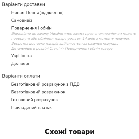
Варіанти доставки
Новая Пошта(відділення)
Самовивіз
Повернення і обмін
Відповідно до закону України «про захист прав споживачів» ви можете
повернути або обміняти товар протягом 14 днів з моменту покупки.
Зворотна доставка товарів здійснюється за рахунок покупця.
Детальніше в розділі Статті -> Повернення і обмін товару
УкрПошта
Делівері
Варіанти оплати
Безготівковий розрахунок з ПДВ
Безготівковий розрахунок
Готівковий розрахунок
Накладений платіж
Схожі товари