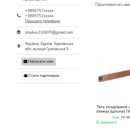
Підсилювач осі нав
+3806757xxxxx
+3809751xxxxx
Показати телефони
stoykov310870@gmail.com
Україна,
Харків
,
Харківська
обл.
вулиця Греківська 5
Написати нам
Стати партнером
Тяга поздовжня 
(лижа) (цільна) 
Код:
70-4
В наявності