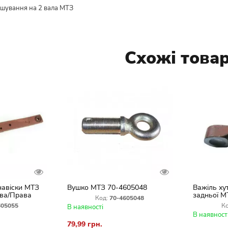
ішування на 2 вала МТЗ
Схожі това
навіски МТЗ
Вушко МТЗ 70-4605048
Важіль ху
Ліва/Права
задньої М
Код:
70-4605048
(правий) 
605055
Ко
В наявності
В наявност
79,99 грн.