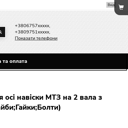
Вхід
+3806757xxxxx,
+3809751xxxxx,
Показати телефони
 та оплата
 осі навіски МТЗ на 2 вала з
айби;Гайки;Болти)