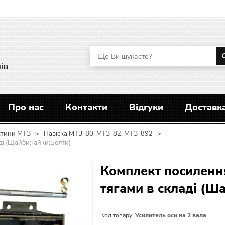
ів
Про нас
Контакти
Відгуки
Доставка
стини МТЗ
>
Навіска МТЗ-80, МТЗ-82, МТЗ-892
>
аді (Шайби;Гайки;Болти)
Комплект посилення
тягами в складі (Ш
Код товару:
Усилитель оси на 2 вала