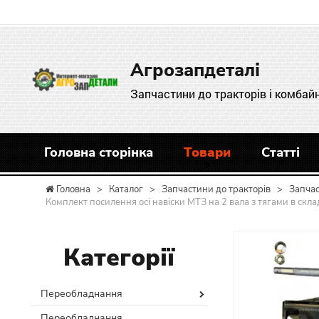
Агрозапдеталі
Запчастини до тракторів і комбайн
Головна сторінка
Товари
Статті
Головна
>
Каталог
>
Запчастини до тракторів
>
Запча
Комплект посилення осі навіски МТЗ на 2 вала з тягами в скл
Категорії
Переобладнання
Переобладнання