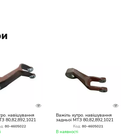
ри
тро. навішування
Важіль хутро. навішування
ТЗ 80,82,892,1021
задньої МТЗ 80,82,892,1021
посилений
(лівий) посилений
д:
80-4605022
Код:
80-4605021
і
В наявності