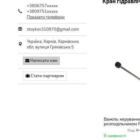
Кран гідравлі
+3806757xxxxx
+3809751xxxxx
Показати телефони
stoykov310870@gmail.com
Україна,
Харків
,
Харківська
обл.
вулиця Греківська 5
Написати нам
Стати партнером
Важіль керуванн
розподільником 
Комплект 3 шт. (
Код:
Р
Т-40, Т-25, Т-16)
В наявності