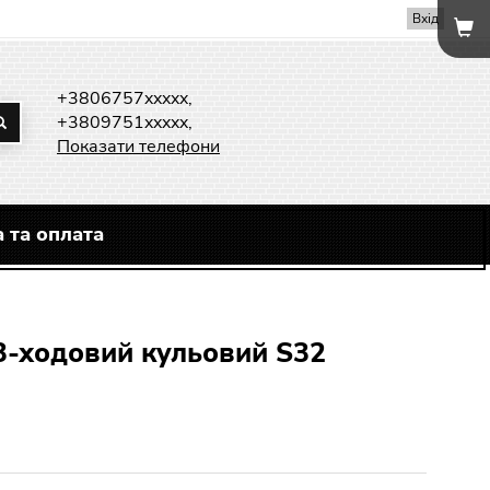
Вхід
+3806757xxxxx,
+3809751xxxxx,
Показати телефони
 та оплата
3-ходовий кульовий S32