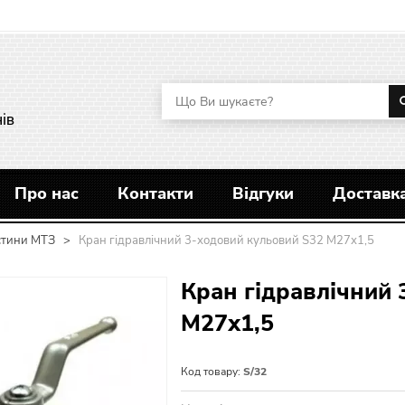
ів
Про нас
Контакти
Відгуки
Доставка
стини МТЗ
>
Кран гідравлічний 3-ходовий кульовий S32 М27х1,5
Кран гідравлічний 
М27х1,5
Код товару:
S/32