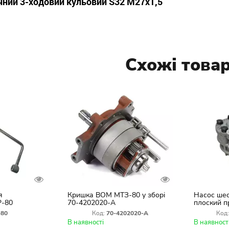
чний 3-ходовий кульовий S32 М27х1,5
Схожі това
я
Кришка ВОМ МТЗ-80 у зборі
Насос ше
Р-80
70-4202020-А
плоский п
МТЗ, ЮМЗ-6,
-80
Код:
70-4202020-А
Код:
В наявності
В наявност