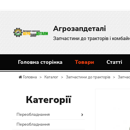
Агрозапдеталі
Запчастини до тракторів і комбайн
Головна сторінка
Товари
Статті
Головна
>
Каталог
>
Запчастини до тракторів
>
Запча
Категорії
Переобладнання
Переобладнання