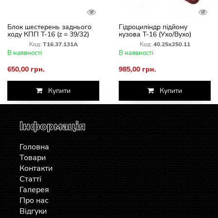
Блок шестерень заднього
Гідроциліндр підйому
ходу КПП Т-16 (z = 39/32)
кузова Т-16 (Ухо/Вухо)
Т16.37.131А
Код:
Т16.37.131А
Код:
40.25х250.11
В наявності
В наявності
650,00 грн.
985,00 грн.
Купити
Купити
Інформація
Головна
Товари
Контакти
Статті
Галерея
Про нас
Відгуки