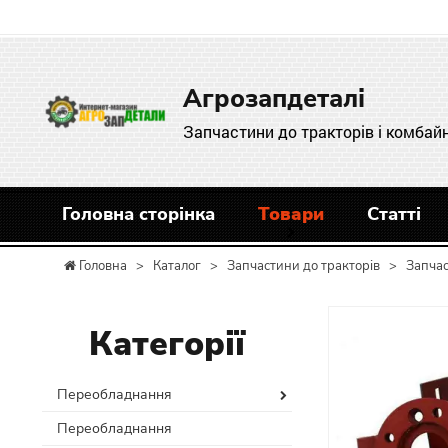
Агрозапдеталі
Запчастини до тракторів і комбайн
Головна сторінка
Товари
Статті
Головна
>
Каталог
>
Запчастини до тракторів
>
Запчас
Категорії
Переобладнання
Переобладнання