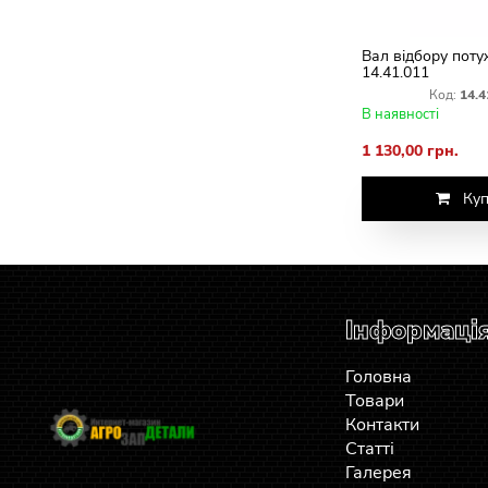
Вал відбору поту
14.41.011
Код:
14.4
В наявності
1 130,00 грн.
Куп
Інформаці
Головна
Товари
Контакти
Статті
Галерея