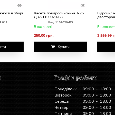
жності в зборі
Касета повітроочисника Т-25
Гідроцилі
Д37-1109020-Б3
двосторон
1.011
Код:
1109020-Б3
В наявності
В наявност
250,00 грн.
3 999,99 г
ити
Купити
я
Графік роботи
Понеділокк
09:00 - 18:00
Вівторок
09:00 - 18:00
Середа
09:00 - 18:00
Четвер
09:00 - 18:00
П'ятниця
09:00 - 18:00