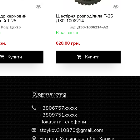
ндр кермовий
Шестірня розподілила Т-25
ній Т-25
Д30-1006214
Код:
Цс-25
Код:
Д30-1006214-А2
і
В наявності
рн.
620,00 грн.
Купити
Купити
Контакти
+3806757xxxxx
+3809751xxxxx
Показати телефони
s
toy
kov
310
870
@gm
ail
.co
m
Україна, Харківська обл., Харків,