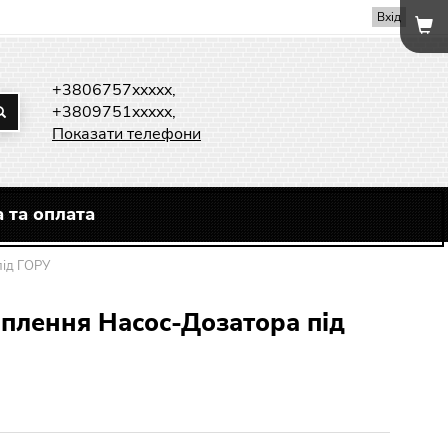
Вхід
+3806757xxxxx,
+3809751xxxxx,
Показати телефони
 та оплата
під ГОРУ
іплення Насос-Дозатора під