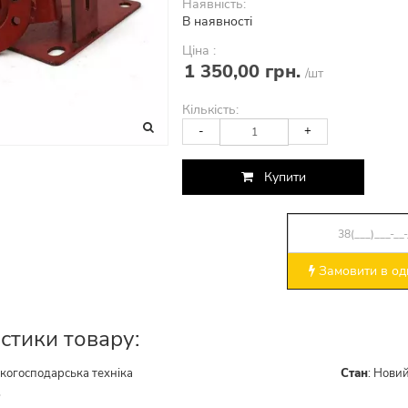
Наявність:
В наявності
Ціна :
1 350,00 грн.
/шт
Кількість:
-
+
Купити
Замовити в оди
стики товару:
ькогосподарська техніка
Стан
:
Нови
5