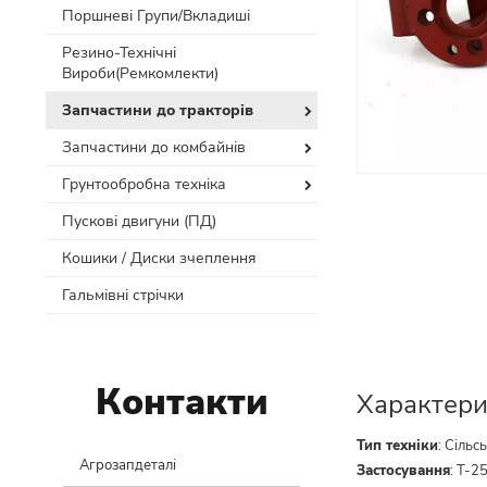
Поршневі Групи/Вкладиші
Резино-Технічні
Вироби(Ремкомлекти)
Запчастини до тракторів
Запчастини до комбайнів
Грунтообробна техніка
Пускові двигуни (ПД)
Кошики / Диски зчеплення
Гальмівні стрічки
Контакти
Характери
Тип техніки
:
Сільс
Агрозапдеталі
Застосування
:
Т-2