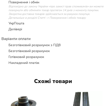
Повернення і обмін
Відповідно до закону України «про захист прав споживачів» ви можете
повернути або обміняти товар протягом 14 днів з моменту покупки.
Зворотна доставка товарів здійснюється за рахунок покупця.
Детальніше в розділі Статті -> Повернення і обмін товару
УкрПошта
Делівері
Варіанти оплати
Безготівковий розрахунок з ПДВ
Безготівковий розрахунок
Готівковий розрахунок
Накладений платіж
Схожі товари