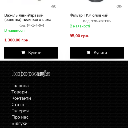
Важіль лівий/правий
Фільтр ТКР оливний
(ракетка) нижнього вала
Код:
17К-28с12Б
похилої камери
Код:
54-1-4-3-6
В наявності
В наявності
95,00 грн.
1 300,00 грн.
Купити
Купити
Інформація
Головна
Товари
Контакти
Статті
Галерея
Про нас
Відгуки