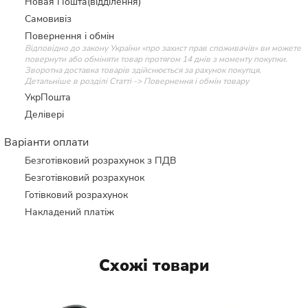
Новая Пошта(відділення)
Самовивіз
Повернення і обмін
Відповідно до закону України «про захист прав споживачів» ви можете
повернути або обміняти товар протягом 14 днів з моменту покупки.
Зворотна доставка товарів здійснюється за рахунок покупця.
Детальніше в розділі Статті -> Повернення і обмін товару
УкрПошта
Делівері
Варіанти оплати
Безготівковий розрахунок з ПДВ
Безготівковий розрахунок
Готівковий розрахунок
Накладений платіж
Схожі товари