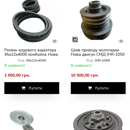
Ремінь ходового варіатора
Шків приводу молотарки
45х22х4000 комбайна Нива
Нива двигун СМД ІНК-1059
СК-5М Германия
Код:
45х22х4000
Код:
ІНК-1059
В наявності
В наявності
1 650,00 грн.
10 500,00 грн.
Купити
Купити