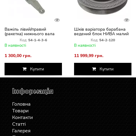
Важіль лівий/правий
Шків варіатора барабана
(ракетка) нижнього вала
ведений блок НИВА малий
похилої камери
54-2-120
Код:
54-1-4-3-6
Код:
54-2-120
В наявності
В наявності
1 300,00 грн.
11 999,99 грн.
Купити
Купити
Інформація
Головна
Товари
Контакти
Статті
Галерея