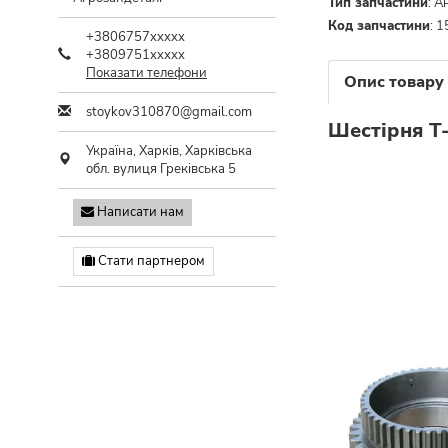
Тип запчастини
:
А
Код запчастини
:
1
+3806757xxxxx
+3809751xxxxx
Показати телефони
Опис товару
stoykov310870@gmail.com
Шестірня Т
Україна,
Харків
,
Харківська
обл.
вулиця Греківська 5
Написати нам
Стати партнером