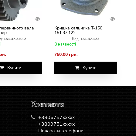
первинного вала
Кришка сальника Т-150
пер.
151.37.122
.37.220-2 (Z=25)
д:
151.37.220-2
Код:
151.37.122
і
В наявності
рн.
750,00 грн.
Купити
Купити
Контакти
+3806757xxxxx
+3809751xxxxx
Показати телефони