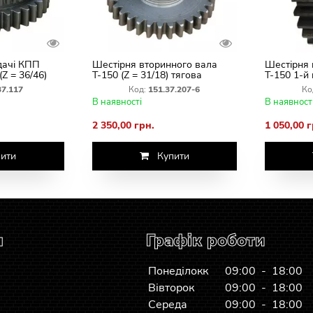
дачі КПП
Шестірня вторинного вала
Шестірня 
(Z = 36/46)
Т-150 (Z = 31/18) тягова
Т-150 1-й 
151.37.207-6 КПП
тягнут.151
37.117
Код:
151.37.207-6
Ко
В наявності
В наявност
2 350,00 грн.
1 050,00 г
ити
Купити
я
Графік роботи
Понеділокк
09:00 - 18:00
Вівторок
09:00 - 18:00
Середа
09:00 - 18:00