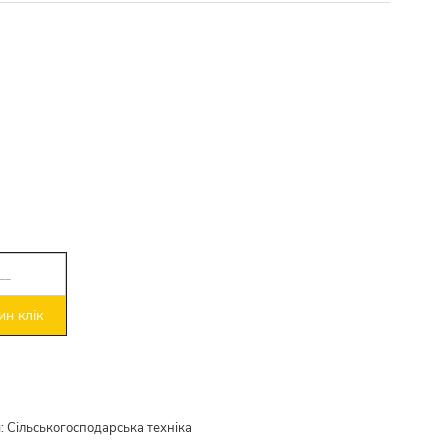
н клік
и
:
Сільськогосподарська техніка