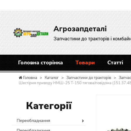
Агрозапдеталі
Запчастини до тракторів і комбайн
Головна сторінка
Товари
Статті
Головна
>
Каталог
>
Запчастини до тракторів
>
Запча
Шестірня приводу НМШ-25 Т-150 тягова/повідома (151.37.48
Категорії
Переобладнання
Переобладнання