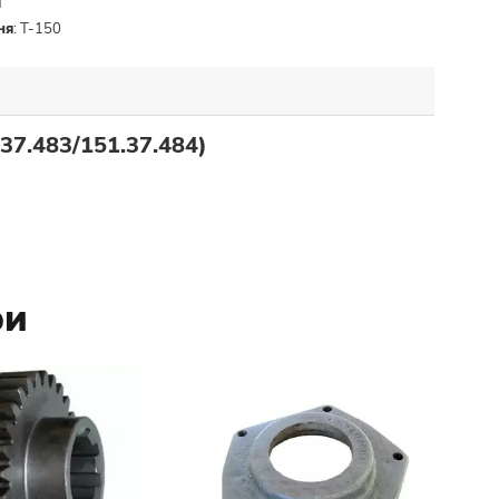
й
ня
:
Т-150
37.483/151.37.484)
ри