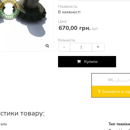
Наявність:
В наявності
Ціна :
670,00 грн.
/шт
Кількість:
-
+
Купити
Замовити в оди
стики товару:
тали
Тип технік