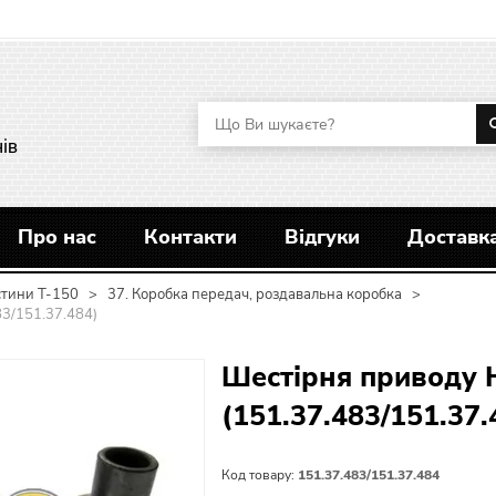
ів
Про нас
Контакти
Відгуки
Доставка
стини Т-150
>
37. Коробка передач, роздавальна коробка
>
3/151.37.484)
Шестірня приводу 
(151.37.483/151.37.
Код товару:
151.37.483/151.37.484