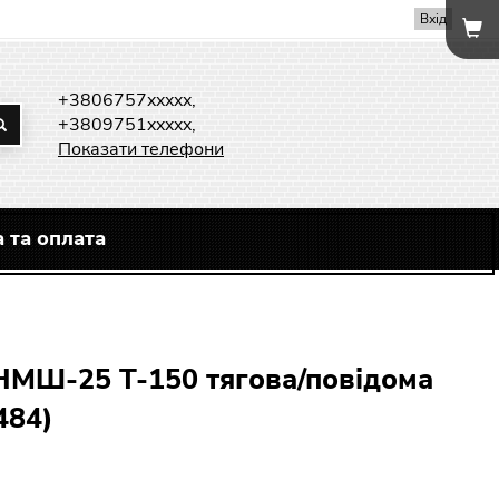
Вхід
+3806757xxxxx,
+3809751xxxxx,
Показати телефони
 та оплата
НМШ-25 Т-150 тягова/повідома
484)