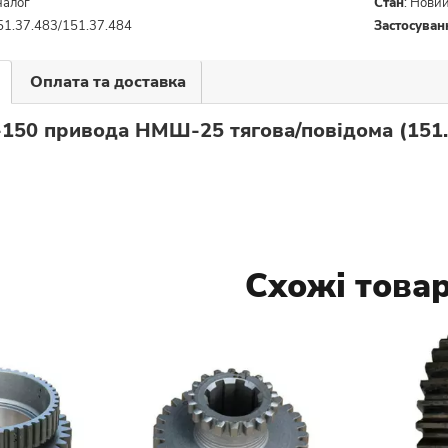
налог
Стан
:
Нови
51.37.483/151.37.484
Застосуван
Оплата та доставка
-150 привода НМШ-25 тягова/повідома (151.
Схожі това