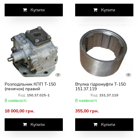
Купити
Купити
Розподільник КПП Т-150
Втулка гідромуфти Т-150
(пенячок) правий
151.37.119
150.37.025-1
Код:
150.37.025-1
Код:
151.37.119
В наявності
В наявності
18 000,00 грн.
355,00 грн.
Купити
Купити