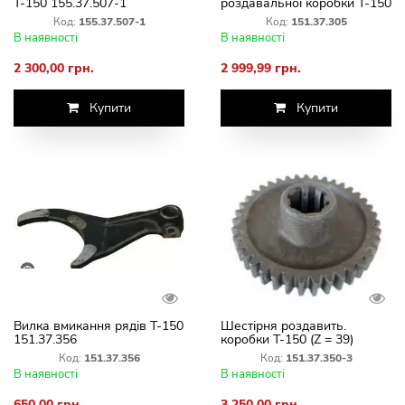
Т-150 155.37.507-1
роздавальної коробки Т-150
151.37.305
Код:
155.37.507-1
Код:
151.37.305
В наявності
В наявності
2 300,00 грн.
2 999,99 грн.
Купити
Купити
Вилка вмикання рядів Т-150
Шестірня роздавить.
151.37.356
коробки Т-150 (Z = 39)
151.37.350-3
Код:
151.37.356
Код:
151.37.350-3
В наявності
В наявності
650,00 грн.
3 250,00 грн.