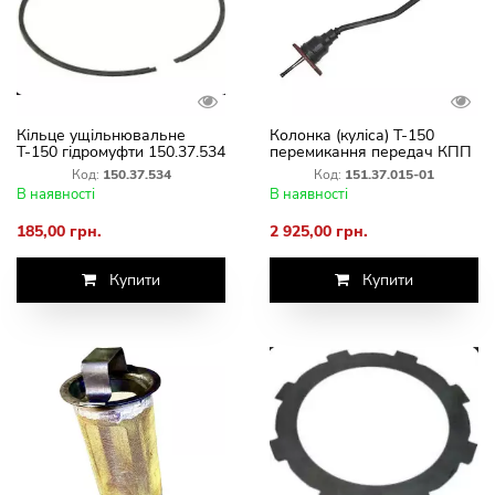
Кільце ущільнювальне
Колонка (куліса) Т-150
Т-150 гідромуфти 150.37.534
перемикання передач КПП
151.37.015-01
Код:
150.37.534
Код:
151.37.015-01
В наявності
В наявності
185,00 грн.
2 925,00 грн.
Купити
Купити