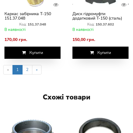
Каркас забірника Т-150
Диск гідромуфти
151.37.048
додатковий Т-150 (сталь)
150.37.602
Код:
151.37.048
Код:
150.37.602
В наявності
В наявності
170,00 грн.
150,00 грн.
Купити
Купити
«
1
2
»
Схожі товари