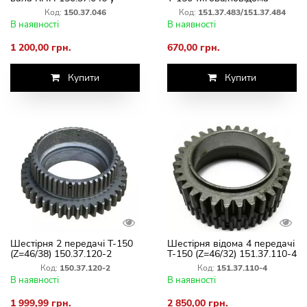
зборі
(151.37.483/151.37.484)
Код:
150.37.046
Код:
151.37.483/151.37.484
В наявності
В наявності
1 200,00 грн.
670,00 грн.
Купити
Купити
Шестірня 2 передачі Т-150
Шестірня відома 4 передачі
(Z=46/38) 150.37.120-2
Т-150 (Z=46/32) 151.37.110-4
вторинного вала КПП
Код:
150.37.120-2
Код:
151.37.110-4
В наявності
В наявності
1 999,99 грн.
2 850,00 грн.