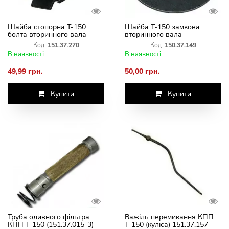
Шайба стопорна Т-150
Шайба Т-150 замкова
болта вторинного вала
вторинного вала
(151.37.270)
(150.37.149)
Код:
151.37.270
Код:
150.37.149
В наявності
В наявності
49,99 грн.
50,00 грн.
Купити
Купити
Труба оливного фільтра
Важіль перемикання КПП
КПП Т-150 (151.37.015-3)
Т-150 (куліса) 151.37.157