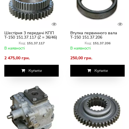
Шестірня 3 передачі КПП
Втулка первинного вала
Т-150 151.37.117 (Z = 36/46)
Т-150 151.37.206
вторинного вала
Код:
151.37.117
Код:
151.37.206
В наявності
В наявності
2 475,00 грн.
250,00 грн.
Купити
Купити