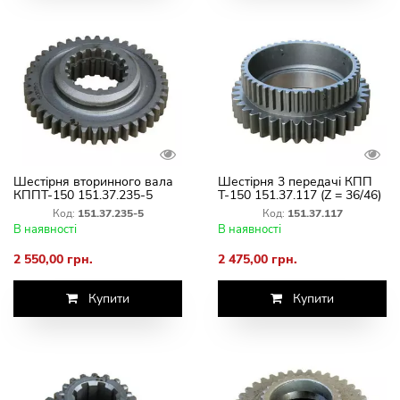
Шестірня вторинного вала
Шестірня 3 передачі КПП
КППТ-150 151.37.235-5
Т-150 151.37.117 (Z = 36/46)
(Z=42/18)
вторинного вала
Код:
151.37.235-5
Код:
151.37.117
В наявності
В наявності
2 550,00 грн.
2 475,00 грн.
Купити
Купити