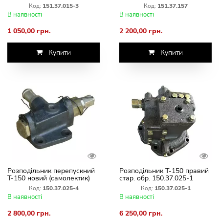
Код:
151.37.015-3
Код:
151.37.157
В наявності
В наявності
1 050,00 грн.
2 200,00 грн.
Купити
Купити
Розподільник перепускний
Розподільник Т-150 правий
Т-150 новий (самолектик)
стар. обр. 150.37.025-1
150.37.025-4
(рем.)
Код:
150.37.025-4
Код:
150.37.025-1
В наявності
В наявності
2 800,00 грн.
6 250,00 грн.