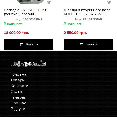
Розподільник КПП Т-150
Шестірня вторинного вала
(пенячок) правий
КППТ-150 151.37.235-5
150.37.025-1
(Z=42/18)
Код:
150.37.025-1
Код:
151.37.235-5
В наявності
В наявності
18 000,00 грн.
2 550,00 грн.
Купити
Купити
Інформація
Головна
Товари
Контакти
Статті
Галерея
Про нас
Відгуки