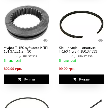
Муфта Т-150 зубчаста КПП
Кільце ущільнювальне
151.37.221 Z = 30
Т-150 (чугун) 150.37.333
ввімкнення рядів роздавки
Код:
151.37.221
Код:
150.37.333
В наявності
В наявності
899,99 грн.
99,99 грн.
Купити
Купити