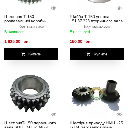
Шестірня Т-150
Шайба Т-150 упорна
роздавальної коробки
151.37.223 вторинного вала
151.37.308-2
Код:
151.37.308
Код:
151.37.223
В наявності
В наявності
1 825,00 грн.
150,00 грн.
Купити
Купити
ШестірняТ-150 первинного
Шестірня приводу НМШ-25
вала КПП 150.37.046 у
Т-150 тягова/повідома