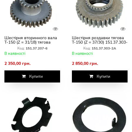
Шестірня вторинного вала
Шестірня роздавки тягова
Т-150 (Z = 31/18) тягова
Т-150 (Z = 37/30) 151.37.303-
151.37.207-6 КПП
2А
Код:
151.37.207-6
Код:
151.37.303-2А
В наявності
В наявності
2 350,00 грн.
2 850,00 грн.
Купити
Купити