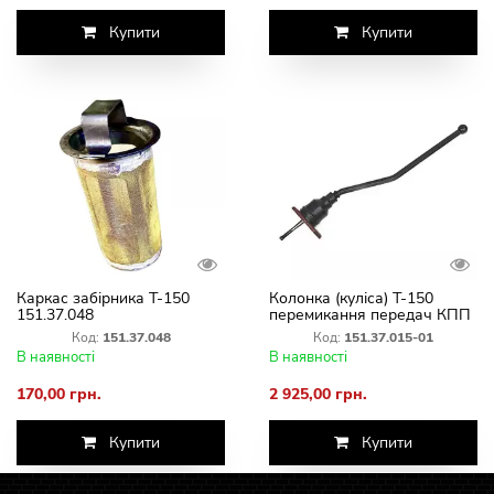
Купити
Купити
Каркас забірника Т-150
Колонка (куліса) Т-150
151.37.048
перемикання передач КПП
151.37.015-01
Код:
151.37.048
Код:
151.37.015-01
В наявності
В наявності
170,00 грн.
2 925,00 грн.
Купити
Купити