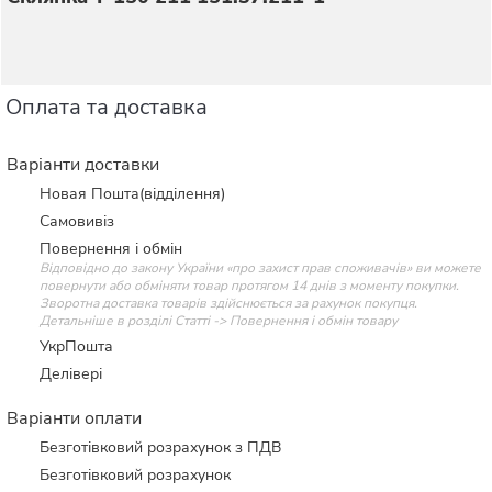
Оплата та доставка
Варіанти доставки
Новая Пошта(відділення)
Самовивіз
Повернення і обмін
Відповідно до закону України «про захист прав споживачів» ви можете
повернути або обміняти товар протягом 14 днів з моменту покупки.
Зворотна доставка товарів здійснюється за рахунок покупця.
Детальніше в розділі Статті -> Повернення і обмін товару
УкрПошта
Делівері
Варіанти оплати
Безготівковий розрахунок з ПДВ
Безготівковий розрахунок