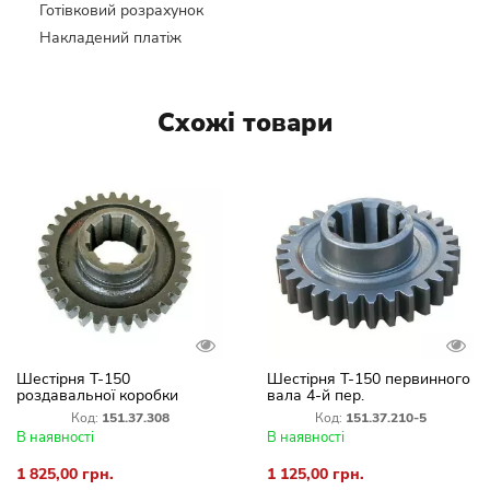
Готівковий розрахунок
Накладений платіж
Схожі товари
Шестірня Т-150
Шестірня Т-150 первинного
роздавальної коробки
вала 4-й пер.
151.37.308-2
тягнут.151.37.210-5 (Z=33)
Код:
151.37.308
Код:
151.37.210-5
В наявності
В наявності
1 825,00 грн.
1 125,00 грн.