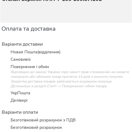
Оплата та доставка
Варіанти доставки
Новая Пошта(відділення)
Самовивіз
Повернення і обмін
Відповідно до закону України «про захист прав споживачів» ви можете
повернути або обміняти товар протягом 14 днів з моменту покупки.
Зворотна доставка товарів здійснюється за рахунок покупця.
Детальніше в розділі Статті -> Повернення і обмін товару
УкрПошта
Делівері
Варіанти оплати
Безготівковий розрахунок з ПДВ
Безготівковий розрахунок