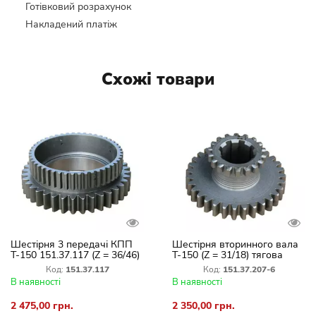
Готівковий розрахунок
Накладений платіж
Схожі товари
Шестірня 3 передачі КПП
Шестірня вторинного вала
Т-150 151.37.117 (Z = 36/46)
Т-150 (Z = 31/18) тягова
вторинного вала
151.37.207-6 КПП
Код:
151.37.117
Код:
151.37.207-6
В наявності
В наявності
2 475,00 грн.
2 350,00 грн.