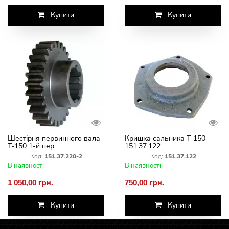
Купити
Купити
Шестірня первинного вала
Кришка сальника Т-150
Т-150 1-й пер.
151.37.122
тягнут.151.37.220-2 (Z=25)
Код:
151.37.220-2
Код:
151.37.122
В наявності
В наявності
1 050,00 грн.
750,00 грн.
Купити
Купити