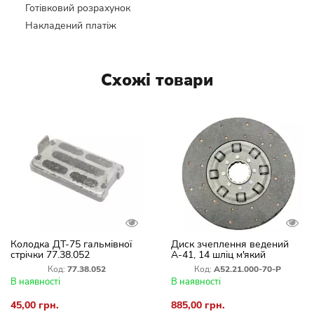
Готівковий розрахунок
Накладений платіж
Схожі товари
Колодка ДТ-75 гальмівної
Диск зчеплення ведений
стрічки 77.38.052
А-41, 14 шліц м'який
(шоколадка)
А52.21.000-70-Р
Код:
77.38.052
Код:
А52.21.000-70-Р
В наявності
В наявності
45,00 грн.
885,00 грн.