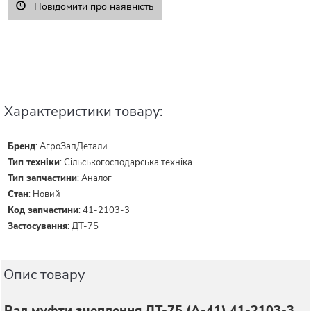
Повідомити про наявність
Характеристики товару:
Бренд
:
АгроЗапДетали
Тип техніки
:
Сільськогосподарська техніка
Тип запчастини
:
Аналог
Стан
:
Новий
Код запчастини
:
41-2103-3
Застосування
:
ДТ-75
Опис товару
Вал муфти зчеплення ДТ-75 (А-41) 41-2103-3