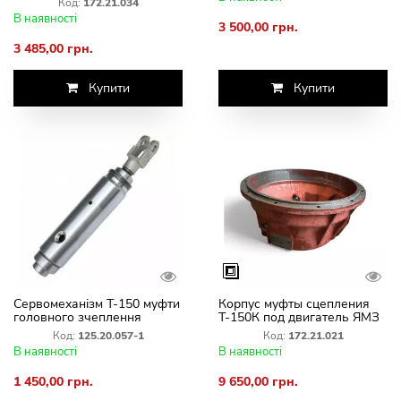
Код:
172.21.034
В наявності
3 500,00 грн.
3 485,00 грн.
Купити
Купити
Сервомеханізм Т-150 муфти
Корпус муфты сцепления
головного зчеплення
Т-150К под двигатель ЯМЗ
125.20.057-1
172.21.021 Заводской
Код:
125.20.057-1
Код:
172.21.021
В наявності
В наявності
1 450,00 грн.
9 650,00 грн.