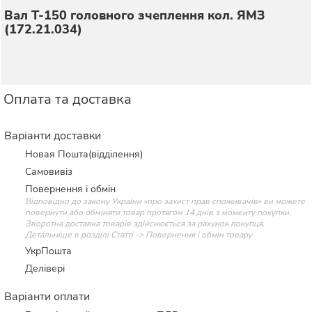
Вал Т-150 головного зчеплення кол. ЯМЗ
(172.21.034)
Оплата та доставка
Варіанти доставки
Новая Пошта(відділення)
Самовивіз
Повернення і обмін
Відповідно до закону України «про захист прав споживачів» ви можете
повернути або обміняти товар протягом 14 днів з моменту покупки.
Зворотна доставка товарів здійснюється за рахунок покупця.
Детальніше в розділі Статті -> Повернення і обмін товару
УкрПошта
Делівері
Варіанти оплати