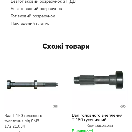
Безготівковий розрахунок з ПДВ
Безготівковий розрахунок
Готівковий розрахунок
Накладений платіж
Схожі товари
Вал головного зчеплення
Вал Т-150 головного
Т-150 гусеничний
зчеплення під ЯМЗ
150.21.214-3
Код:
150.21.214
172.21.034
В наявності