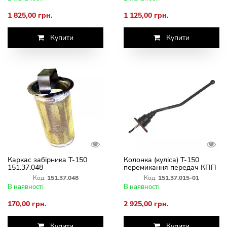
1 825,00 грн.
1 125,00 грн.
Купити
Купити
Каркас забірника Т-150
Колонка (куліса) Т-150
151.37.048
перемикання передач КПП
151.37.015-01
Код:
151.37.048
Код:
151.37.015-01
В наявності
В наявності
170,00 грн.
2 925,00 грн.
Купити
Купити