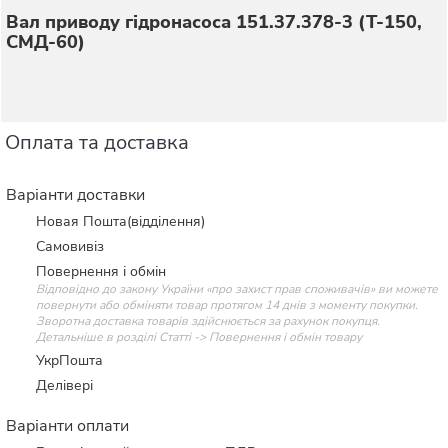
Вал приводу гідронасоса 151.37.378-3 (Т-150,
СМД-60)
Оплата та доставка
Варіанти доставки
Новая Пошта(відділення)
Самовивіз
Повернення і обмін
Відповідно до закону України «про захист прав споживачів» ви можете
повернути або обміняти товар протягом 14 днів з моменту покупки.
Зворотна доставка товарів здійснюється за рахунок покупця.
Детальніше в розділі Статті -> Повернення і обмін товару
УкрПошта
Делівері
Варіанти оплати