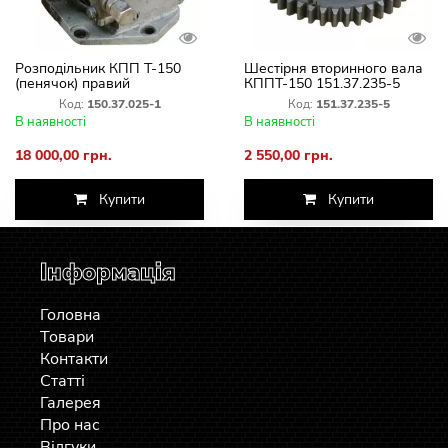
Розподільник КПП Т-150
Шестірня вторинного вала
(пенячок) правий
КППТ-150 151.37.235-5
150.37.025-1
(Z=42/18)
Код:
150.37.025-1
Код:
151.37.235-5
В наявності
В наявності
18 000,00 грн.
2 550,00 грн.
Купити
Купити
Інформація
Головна
Товари
Контакти
Статті
Галерея
Про нас
Відгуки