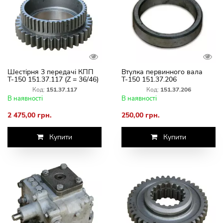
Шестірня 3 передачі КПП
Втулка первинного вала
Т-150 151.37.117 (Z = 36/46)
Т-150 151.37.206
вторинного вала
Код:
151.37.117
Код:
151.37.206
В наявності
В наявності
2 475,00 грн.
250,00 грн.
Купити
Купити