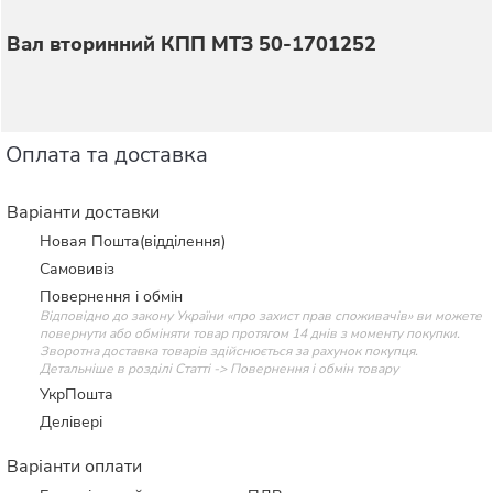
Вал вторинний КПП МТЗ 50-1701252
Оплата та доставка
Варіанти доставки
Новая Пошта(відділення)
Самовивіз
Повернення і обмін
Відповідно до закону України «про захист прав споживачів» ви можете
повернути або обміняти товар протягом 14 днів з моменту покупки.
Зворотна доставка товарів здійснюється за рахунок покупця.
Детальніше в розділі Статті -> Повернення і обмін товару
УкрПошта
Делівері
Варіанти оплати