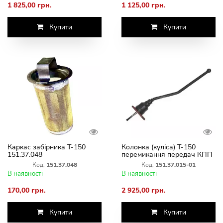
1 825,00 грн.
1 125,00 грн.
Купити
Купити
Каркас забірника Т-150
Колонка (куліса) Т-150
151.37.048
перемикання передач КПП
151.37.015-01
Код:
151.37.048
Код:
151.37.015-01
В наявності
В наявності
170,00 грн.
2 925,00 грн.
Купити
Купити