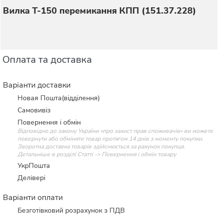
Вилка Т-150 перемикання КПП (151.37.228)
Оплата та доставка
Варіанти доставки
Новая Пошта(відділення)
Самовивіз
Повернення і обмін
Відповідно до закону України «про захист прав споживачів» ви можете
повернути або обміняти товар протягом 14 днів з моменту покупки.
Зворотна доставка товарів здійснюється за рахунок покупця.
Детальніше в розділі Статті -> Повернення і обмін товару
УкрПошта
Делівері
Варіанти оплати
Безготівковий розрахунок з ПДВ