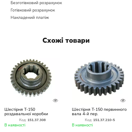
Безготівковий розрахунок
Готівковий розрахунок
Накладений платіж
Схожі товари
Шестірня Т-150
Шестірня Т-150 первинного
роздавальної коробки
вала 4-й пер.
151.37.308-2
тягнут.151.37.210-5 (Z=33)
Код:
151.37.308
Код:
151.37.210-5
В наявності
В наявності